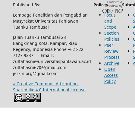
Published By:
Polices
Submi
Lembaga Penelitian dan Pengabdian
Focus
Masyrakat Universitas Pahlawan
and
Tuanku Tambusai
Scope
Section
Jalan Tuanku Tambusai 23
Policies
Bangkinang Kota, Kampar, Riau
Peer
Regency, Indonesia Phone +62 822
Review
P
7127 9237 Email :
Process
zulfahasni@universitaspahlawan.ac.id
Archive
zulfahasni670@gmail.com
Open
jerkin.org@gmail.com
Access
Policy
a Creative Commons Attribution-
ShareAlike 4.0 International License