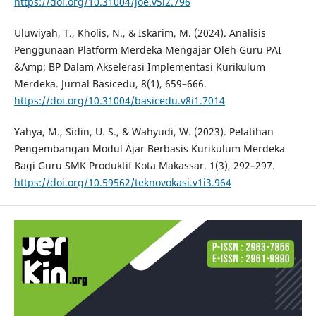
https://doi.org/10.31004/joe.v5i2.796
Uluwiyah, T., Kholis, N., & Iskarim, M. (2024). Analisis
Penggunaan Platform Merdeka Mengajar Oleh Guru PAI
&Amp; BP Dalam Akselerasi Implementasi Kurikulum
Merdeka. Jurnal Basicedu, 8(1), 659–666.
https://doi.org/10.31004/basicedu.v8i1.7014
Yahya, M., Sidin, U. S., & Wahyudi, W. (2023). Pelatihan
Pengembangan Modul Ajar Berbasis Kurikulum Merdeka
Bagi Guru SMK Produktif Kota Makassar. 1(3), 292–297.
https://doi.org/10.59562/teknovokasi.v1i3.964