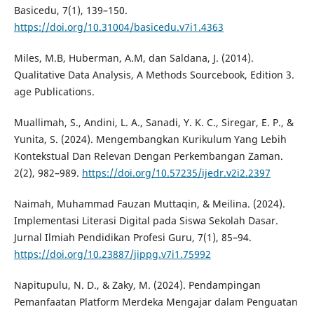
Basicedu, 7(1), 139–150.
https://doi.org/10.31004/basicedu.v7i1.4363
Miles, M.B, Huberman, A.M, dan Saldana, J. (2014).
Qualitative Data Analysis, A Methods Sourcebook, Edition 3.
age Publications.
Muallimah, S., Andini, L. A., Sanadi, Y. K. C., Siregar, E. P., &
Yunita, S. (2024). Mengembangkan Kurikulum Yang Lebih
Kontekstual Dan Relevan Dengan Perkembangan Zaman.
2(2), 982–989.
https://doi.org/10.57235/ijedr.v2i2.2397
Naimah, Muhammad Fauzan Muttaqin, & Meilina. (2024).
Implementasi Literasi Digital pada Siswa Sekolah Dasar.
Jurnal Ilmiah Pendidikan Profesi Guru, 7(1), 85–94.
https://doi.org/10.23887/jippg.v7i1.75992
Napitupulu, N. D., & Zaky, M. (2024). Pendampingan
Pemanfaatan Platform Merdeka Mengajar dalam Penguatan