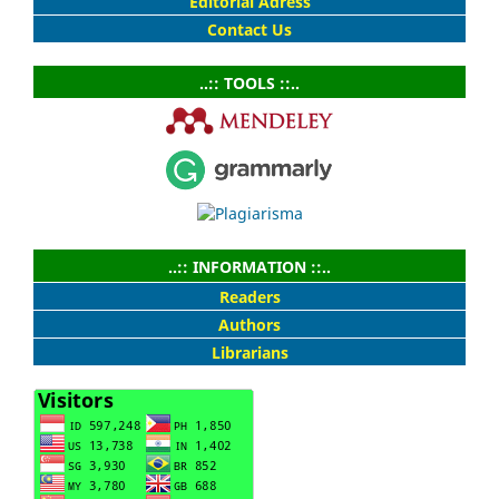
Editorial Adress
Contact Us
..:: TOOLS ::..
..:: INFORMATION ::..
Readers
Authors
Librarians