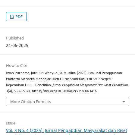
PDF
Published
24-06-2025
How to Cite
Iwan Purnama, Jufri, Sri Wahyudi, & Muslim. (2025). Evaluasi Penggunaan
Platform Merdeka Mengajar Oleh Guru: Studi Kasus di SMP Negeri 1
Kepenuhan Hulu : Penelitian.
Jurnal Pengabdian Masyarakat Dan Riset Pendidikan
,
3
(4), 5366–5371. https://doi.org/10.31004/jerkin.v3i4.1416
More Citation Formats
Issue
Vol. 3 No. 4 (2025): Jurnal Pengabdian Masyarakat dan Riset