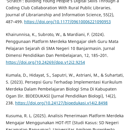
‘Scratch’: Building Young People’s Digital Skills Through a
Coding Club Collaboration With Rural Public Libraries.
Journal of Librarianship and Information Science, 55(2),
487–499.
https://doi.org/10.1177/09610006221090953
Khairunnisa, K., Subroto, W., & Mardiani, F. (2024).
Penggunaan Platform Merdeka Mengajar oleh Guru Mata
Pelajaran Sejarah di SMA Negeri 10 Banjarmasin. Jurnal
Dimensi Pendidikan Dan Pembelajaran, 12, 185–201.
https://doi.org/10.24269/dpp.v12i2.9254
Kumala, D., Hidayat, S., Saputri, W., Astriani, M., & Suhartati,
S. (2023). Persepsi Guru Terhadap Implementasi Kurikulum
Merdeka Dalam Pembelajaran Biologi Sma Di Kabupaten
Ogan Ilir. BIOEDUKASI (Jurnal Pendidikan Biologi), 14(2),
238.
https://doi.org/10.24127/bioedukasi.v14i2.8498
Kusuma, R. L. (2025). Analisis Penerimaan Platform Merdeka
Mengajar Menggunakan HOT-FIT (Studi Kasus: SD Negeri
Kecamatan Banyumas). Universitas Amikom Purwokerto.