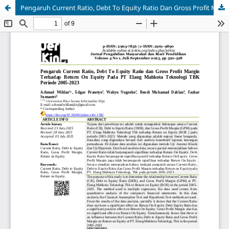
Pengaruh Current Ratio, Debt To Equity Ratio Dan Gross Profit Margin Terhadap Return On Equity Pada PT Elang Mahkota Teknologi TBK Periode 2005-2023