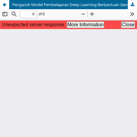
Pengaruh Model Pembelajaran Deep Learning Berbantuan Genially terhadap Pemahaman Peserta Didik pada Mata Pelajaran Pendidikan Pancasila