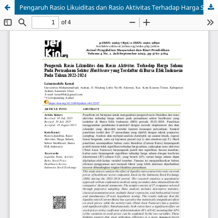
Pengaruh Rasio Likuiditas dan Rasio Aktivitas Terhadap Harga Saham Pada Perusahaan Sektor Healthcare yang Terdaftar di Bursa Efek Indonesia Pada Tahun 2022-2024