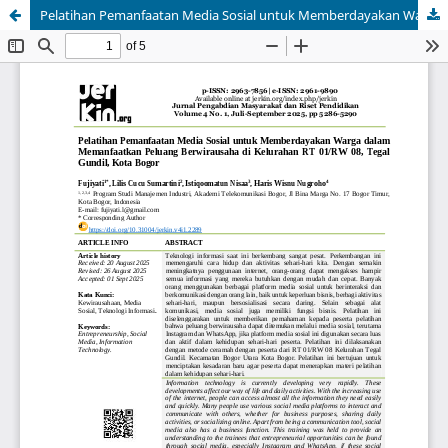
Pelatihan Pemanfaatan Media Sosial untuk Memberdayakan Warga dalam Memanfaatkan Peluang Berwirausaha di Kelurahan RT 01/RW 08, Tegal Gundil , Kota Bogor