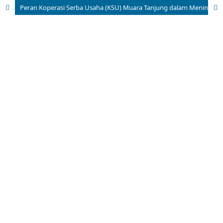
Peran Koperasi Serba Usaha (KSU) Muara Tanjung dalam Meningkatkan Ekonomi Masyarakat di Gampong Tanjung Minjei, Kecamatan Madat, Kabupaten Aceh Timur