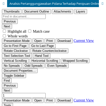
Analisis Pertanggungjawaban Pidana Terhadap Penipuan Online Melalui Aplikasi Telegram dalam Perspektif Hukum Pidana Siber Indonesia