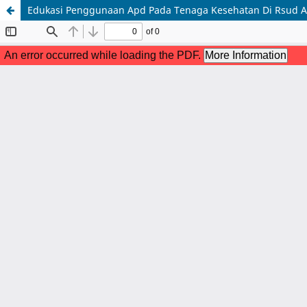
Edukasi Penggunaan Apd Pada Tenaga Kesehatan Di Rsud Ar