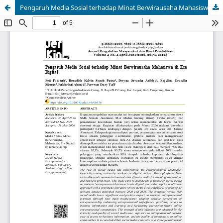
Pengaruh Media Sosial terhadap Minat Berwirausaha Mahasiswa di Era Digital