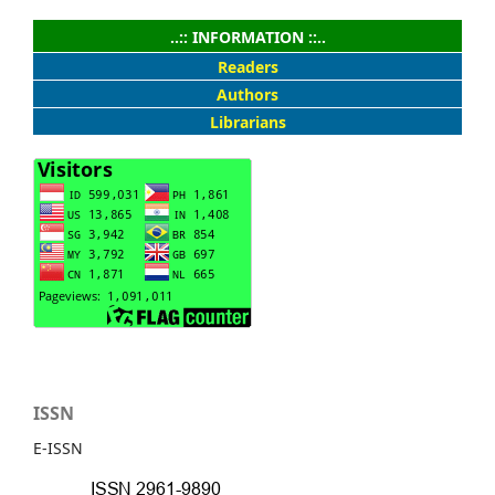
..:: INFORMATION ::..
Readers
Authors
Librarians
ISSN
E-ISSN