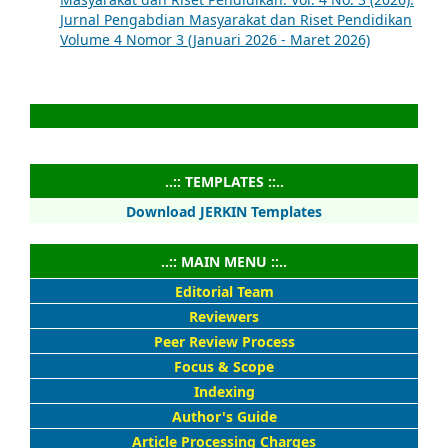
Jurnal Pengabdian Masyarakat dan Riset Pendidikan
Volume 4 Nomor 3 (Januari 2026 - Maret 2026)
..:: TEMPLATES ::..
Download JERKIN Templates
..:: MAIN MENU ::..
Editorial Team
Reviewers
Peer Review Process
Focus & Scope
Indexing
Author's Guide
Article Processing Charges