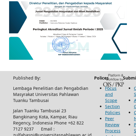
Published By:
Polices
Submi
Lembaga Penelitian dan Pengabdian
Focus
Masyrakat Universitas Pahlawan
and
Tuanku Tambusai
Scope
Section
Jalan Tuanku Tambusai 23
Policies
Bangkinang Kota, Kampar, Riau
Peer
Regency, Indonesia Phone +62 822
Review
P
7127 9237 Email :
Process
zulfahasni@universitaspahlawan.ac.id