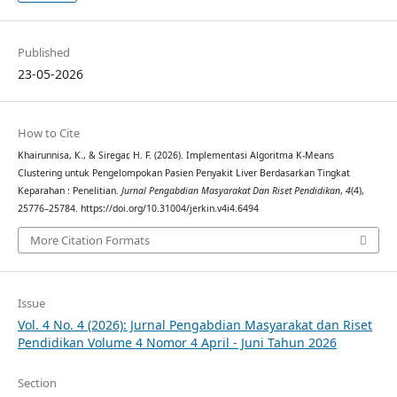
Published
23-05-2026
How to Cite
Khairunnisa, K., & Siregar, H. F. (2026). Implementasi Algoritma K-Means
Clustering untuk Pengelompokan Pasien Penyakit Liver Berdasarkan Tingkat
Keparahan : Penelitian.
Jurnal Pengabdian Masyarakat Dan Riset Pendidikan
,
4
(4),
25776–25784. https://doi.org/10.31004/jerkin.v4i4.6494
More Citation Formats
Issue
Vol. 4 No. 4 (2026): Jurnal Pengabdian Masyarakat dan Riset
Pendidikan Volume 4 Nomor 4 April - Juni Tahun 2026
Section