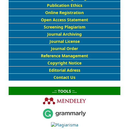
Publication Ethics
Online Registration
Open Access Statement
Screening Plagiarism
Journal Archiving
Journal License
Journal Order
Reference Management
Copyright Notice
Editorial Adress
Contact Us
..:: TOOLS ::..