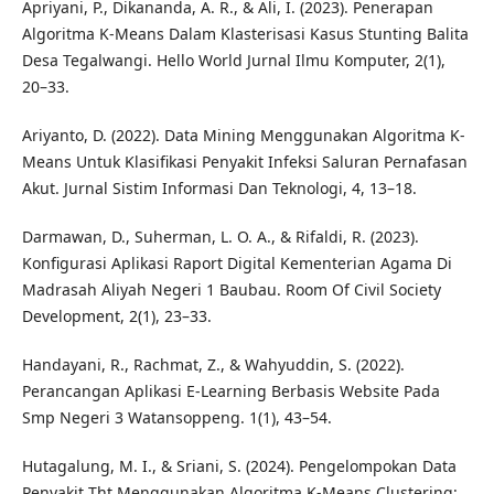
Apriyani, P., Dikananda, A. R., & Ali, I. (2023). Penerapan
Algoritma K-Means Dalam Klasterisasi Kasus Stunting Balita
Desa Tegalwangi. Hello World Jurnal Ilmu Komputer, 2(1),
20–33.
Ariyanto, D. (2022). Data Mining Menggunakan Algoritma K-
Means Untuk Klasifikasi Penyakit Infeksi Saluran Pernafasan
Akut. Jurnal Sistim Informasi Dan Teknologi, 4, 13–18.
Darmawan, D., Suherman, L. O. A., & Rifaldi, R. (2023).
Konfigurasi Aplikasi Raport Digital Kementerian Agama Di
Madrasah Aliyah Negeri 1 Baubau. Room Of Civil Society
Development, 2(1), 23–33.
Handayani, R., Rachmat, Z., & Wahyuddin, S. (2022).
Perancangan Aplikasi E-Learning Berbasis Website Pada
Smp Negeri 3 Watansoppeng. 1(1), 43–54.
Hutagalung, M. I., & Sriani, S. (2024). Pengelompokan Data
Penyakit Tht Menggunakan Algoritma K-Means Clustering: