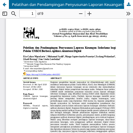
Pelatihan dan Pendampingan Penyusunan Laporan Keuangan Sederhana bagi Pelaku UMKM Berbasis Aplikasi Akuntansi Digital