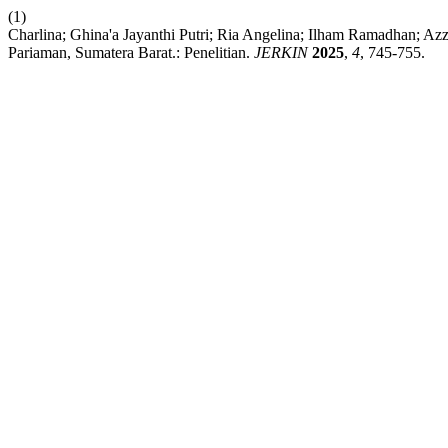
(1)
Charlina; Ghina'a Jayanthi Putri; Ria Angelina; Ilham Ramadhan; Azz
Pariaman, Sumatera Barat.: Penelitian.
JERKIN
2025
,
4
, 745-755.