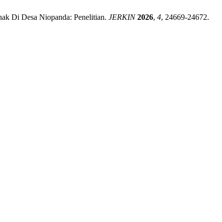
nak Di Desa Niopanda: Penelitian.
JERKIN
2026
,
4
, 24669-24672.