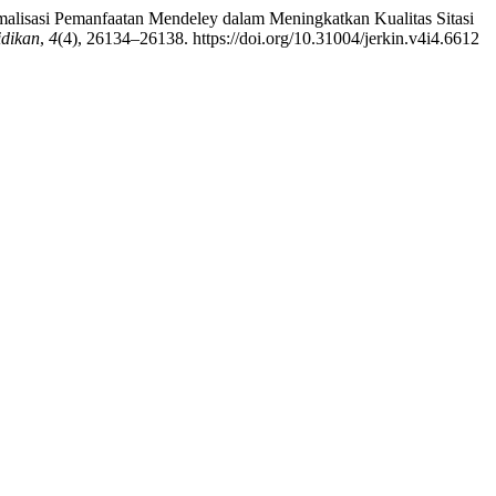
malisasi Pemanfaatan Mendeley dalam Meningkatkan Kualitas Sitasi
idikan
,
4
(4), 26134–26138. https://doi.org/10.31004/jerkin.v4i4.6612