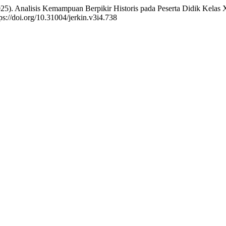
025). Analisis Kemampuan Berpikir Historis pada Peserta Didik Kela
ps://doi.org/10.31004/jerkin.v3i4.738