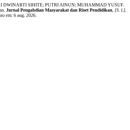
I DWINARTI SIHITE; PUTRI AINUN; MUHAMMAD YUSUF.
ian.
Jurnal Pengabdian Masyarakat dan Riset Pendidikan
,
[S. l.]
,
sso em: 6 aug. 2026.