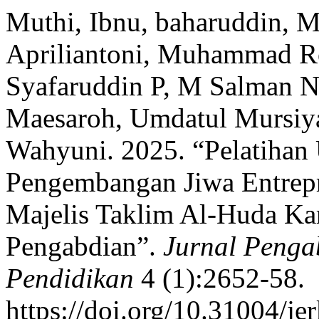
Muthi, Ibnu, baharuddin, M
Apriliantoni, Muhammad 
Syafaruddin P, M Salman N
Maesaroh, Umdatul Mursiyah
Wahyuni. 2025. “Pelatihan
Pengembangan Jiwa Entrep
Majelis Taklim Al-Huda Ka
Pengabdian”.
Jurnal Penga
Pendidikan
4 (1):2652-58.
https://doi.org/10.31004/je