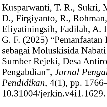
Kusparwanti, T. R., Sukri, M
D., Firgiyanto, R., Rohman,
Eliyatiningsih, Fadilah, A.
G. F. (2025) “Pemanfaata
sebagai Moluskisida Nabat
Sumber Rejeki, Desa Antir
Pengabdian”,
Jurnal Penga
Pendidikan
, 4(1), pp. 1766
10.31004/jerkin.v4i1.1629.