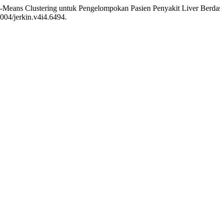
 K-Means Clustering untuk Pengelompokan Pasien Penyakit Liver Berdas
1004/jerkin.v4i4.6494.