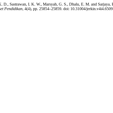
 K. D., Sastrawan, I. K. W., Marsyah, G. S., Dhalu, E. M. and Sarjaya
et Pendidikan
, 4(4), pp. 25854–25859. doi: 10.31004/jerkin.v4i4.6509