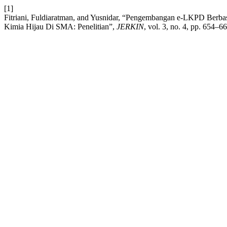
[1]
Fitriani, Fuldiaratman, and Yusnidar, “Pengembangan e-LKPD Berbasi
Kimia Hijau Di SMA: Penelitian”,
JERKIN
, vol. 3, no. 4, pp. 654–6