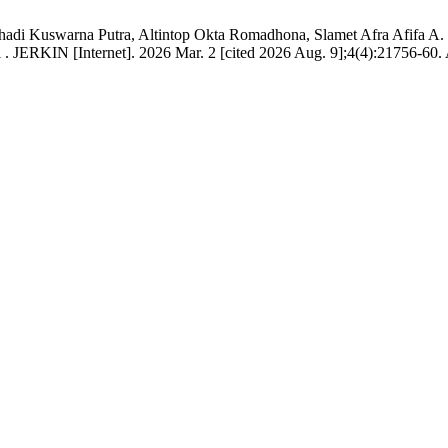
 Kuswarna Putra, Altintop Okta Romadhona, Slamet Afra Afifa A. P
KIN [Internet]. 2026 Mar. 2 [cited 2026 Aug. 9];4(4):21756-60. Avail