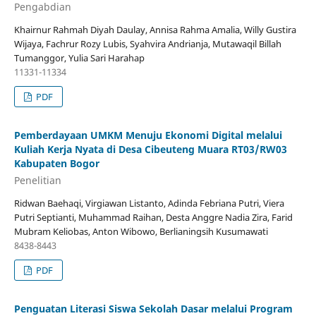
Pengabdian
Khairnur Rahmah Diyah Daulay, Annisa Rahma Amalia, Willy Gustira
Wijaya, Fachrur Rozy Lubis, Syahvira Andrianja, Mutawaqil Billah
Tumanggor, Yulia Sari Harahap
11331-11334
PDF
Pemberdayaan UMKM Menuju Ekonomi Digital melalui
Kuliah Kerja Nyata di Desa Cibeuteng Muara RT03/RW03
Kabupaten Bogor
Penelitian
Ridwan Baehaqi, Virgiawan Listanto, Adinda Febriana Putri, Viera
Putri Septianti, Muhammad Raihan, Desta Anggre Nadia Zira, Farid
Mubram Keliobas, Anton Wibowo, Berlianingsih Kusumawati
8438-8443
PDF
Penguatan Literasi Siswa Sekolah Dasar melalui Program