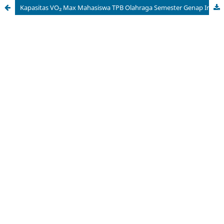
Kapasitas VO₂ Max Mahasiswa TPB Olahraga Semester Genap Institute Teknologi Sumatera Tahun 2025