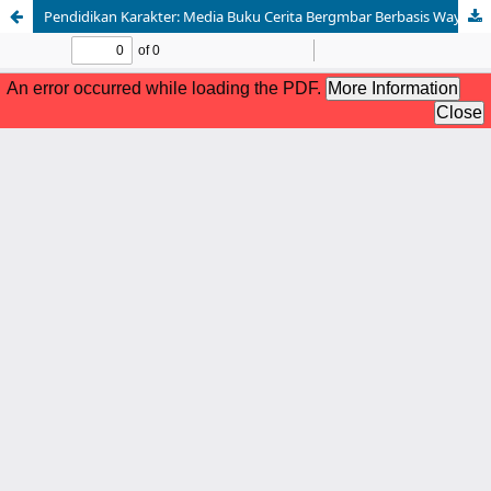
Pendidikan Karakter: Media Buku Cerita Bergmbar Berbasis Wayang Sukuraga untuk Meningkatkan Pemahaman Konsep dalam Materi Tanggung Jawab pada Mata Pelajaran Pendidikan Pancasila