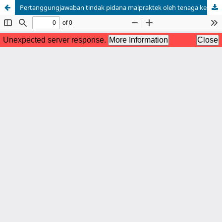
Pertanggungjawaban tindak pidana malpraktek oleh tenaga kesehatan terhadap pasien study kajian undang-undang nomor 17 tahun 2023 tentang kesehatan