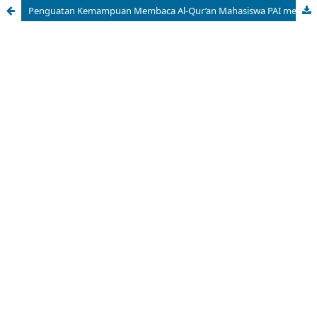
Penguatan Kemampuan Membaca Al-Qur’an Mahasiswa PAI melalui Pendampingan Tahsin Metode Talaqqi di UIN Imam Bonjol Padang