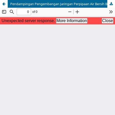
Pendampingan Pengembangan Jaringan Perpipaan Air Bersih Berbasis Masyarakat pada Wilayah Karst di Desa Mangeloreng, Kabupaten Maros