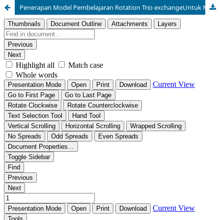
Penerapan Model Pembelajaran Rotation Trio exchangeUntuk Meningkatkan Hasil Belajar Siswa