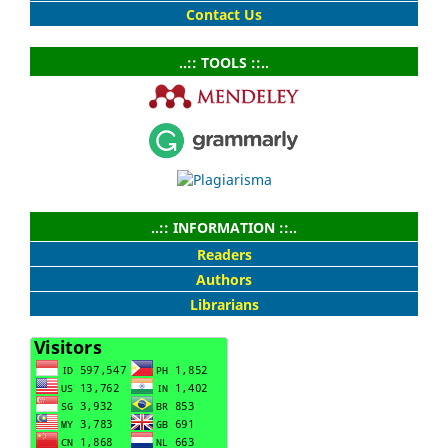
Contact Us
..:: TOOLS ::..
..:: INFORMATION ::..
Readers
Authors
Librarians