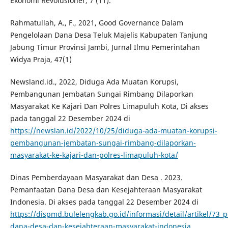
Ekonomi Revolusioner, 7 (11).
Rahmatullah, A., F., 2021, Good Governance Dalam
Pengelolaan Dana Desa Teluk Majelis Kabupaten Tanjung
Jabung Timur Provinsi Jambi, Jurnal Ilmu Pemerintahan
Widya Praja, 47(1)
Newsland.id., 2022, Diduga Ada Muatan Korupsi,
Pembangunan Jembatan Sungai Rimbang Dilaporkan
Masyarakat Ke Kajari Dan Polres Limapuluh Kota, Di akses
pada tanggal 22 Desember 2024 di
https://newslan.id/2022/10/25/diduga-ada-muatan-korupsi-
pembangunan-jembatan-sungai-rimbang-dilaporkan-
masyarakat-ke-kajari-dan-polres-limapuluh-kota/
Dinas Pemberdayaan Masyarakat dan Desa . 2023.
Pemanfaatan Dana Desa dan Kesejahteraan Masyarakat
Indonesia. Di akses pada tanggal 22 Desember 2024 di
https://dispmd.bulelengkab.go.id/informasi/detail/artikel/73
dana-desa-dan-kesejahteraan-masyarakat-indonesia