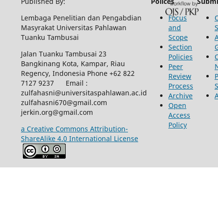
Published By:
Polices
Submi
Lembaga Penelitian dan Pengabdian
Focus
Masyrakat Universitas Pahlawan
and
Tuanku Tambusai
Scope
Section
Jalan Tuanku Tambusai 23
Policies
Bangkinang Kota, Kampar, Riau
Peer
Regency, Indonesia Phone +62 822
Review
P
7127 9237 Email :
Process
zulfahasni@universitaspahlawan.ac.id
Archive
zulfahasni670@gmail.com
Open
jerkin.org@gmail.com
Access
Policy
a Creative Commons Attribution-
ShareAlike 4.0 International License