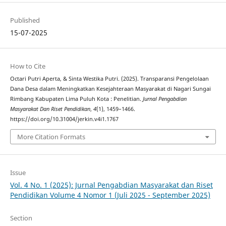
Published
15-07-2025
How to Cite
Octari Putri Aperta, & Sinta Westika Putri. (2025). Transparansi Pengelolaan
Dana Desa dalam Meningkatkan Kesejahteraan Masyarakat di Nagari Sungai
Rimbang Kabupaten Lima Puluh Kota : Penelitian.
Jurnal Pengabdian
Masyarakat Dan Riset Pendidikan
,
4
(1), 1459–1466.
https://doi.org/10.31004/jerkin.v4i1.1767
More Citation Formats
Issue
Vol. 4 No. 1 (2025): Jurnal Pengabdian Masyarakat dan Riset
Pendidikan Volume 4 Nomor 1 (Juli 2025 - September 2025)
Section