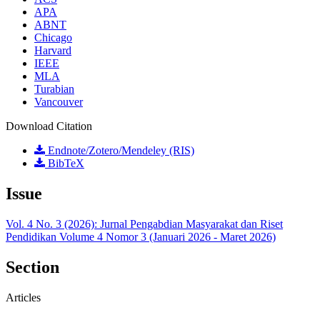
APA
ABNT
Chicago
Harvard
IEEE
MLA
Turabian
Vancouver
Download Citation
Endnote/Zotero/Mendeley (RIS)
BibTeX
Issue
Vol. 4 No. 3 (2026): Jurnal Pengabdian Masyarakat dan Riset
Pendidikan Volume 4 Nomor 3 (Januari 2026 - Maret 2026)
Section
Articles