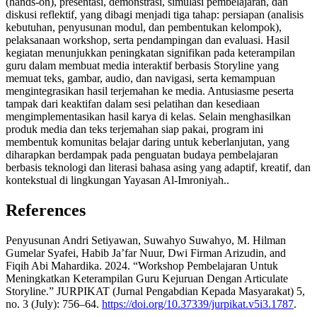
(hands-on), presentasi, demonstrasi, simulasi pembelajaran, dan
diskusi reflektif, yang dibagi menjadi tiga tahap: persiapan (analisis
kebutuhan, penyusunan modul, dan pembentukan kelompok),
pelaksanaan workshop, serta pendampingan dan evaluasi. Hasil
kegiatan menunjukkan peningkatan signifikan pada keterampilan
guru dalam membuat media interaktif berbasis Storyline yang
memuat teks, gambar, audio, dan navigasi, serta kemampuan
mengintegrasikan hasil terjemahan ke media. Antusiasme peserta
tampak dari keaktifan dalam sesi pelatihan dan kesediaan
mengimplementasikan hasil karya di kelas. Selain menghasilkan
produk media dan teks terjemahan siap pakai, program ini
membentuk komunitas belajar daring untuk keberlanjutan, yang
diharapkan berdampak pada penguatan budaya pembelajaran
berbasis teknologi dan literasi bahasa asing yang adaptif, kreatif, dan
kontekstual di lingkungan Yayasan Al-Imroniyah..
References
Penyusunan Andri Setiyawan, Suwahyo Suwahyo, M. Hilman
Gumelar Syafei, Habib Ja’far Nuur, Dwi Firman Arizudin, and
Fiqih Abi Mahardika. 2024. “Workshop Pembelajaran Untuk
Meningkatkan Keterampilan Guru Kejuruan Dengan Articulate
Storyline.” JURPIKAT (Jurnal Pengabdian Kepada Masyarakat) 5,
no. 3 (July): 756–64.
https://doi.org/10.37339/jurpikat.v5i3.1787
.