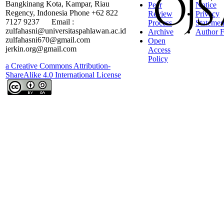
Bangkinang Kota, Kampar, Riau
Peer
Notice
Regency, Indonesia Phone +62 822
Review
Privacy
7127 9237 Email :
Process
Statemen
zulfahasni@universitaspahlawan.ac.id
Archive
Author F
zulfahasni670@gmail.com
Open
jerkin.org@gmail.com
Access
Policy
a Creative Commons Attribution-
ShareAlike 4.0 International License