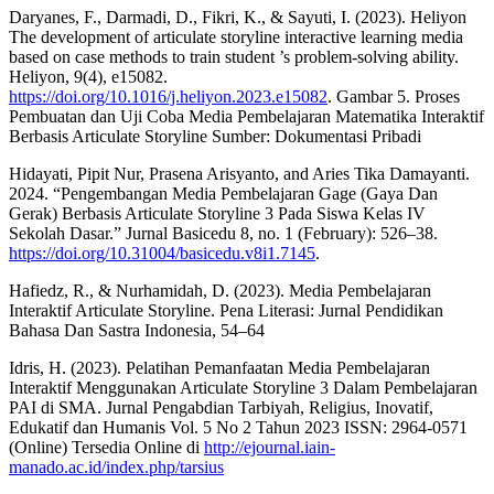
Daryanes, F., Darmadi, D., Fikri, K., & Sayuti, I. (2023). Heliyon
The development of articulate storyline interactive learning media
based on case methods to train student ’s problem-solving ability.
Heliyon, 9(4), e15082.
https://doi.org/10.1016/j.heliyon.2023.e15082
. Gambar 5. Proses
Pembuatan dan Uji Coba Media Pembelajaran Matematika Interaktif
Berbasis Articulate Storyline Sumber: Dokumentasi Pribadi
Hidayati, Pipit Nur, Prasena Arisyanto, and Aries Tika Damayanti.
2024. “Pengembangan Media Pembelajaran Gage (Gaya Dan
Gerak) Berbasis Articulate Storyline 3 Pada Siswa Kelas IV
Sekolah Dasar.” Jurnal Basicedu 8, no. 1 (February): 526–38.
https://doi.org/10.31004/basicedu.v8i1.7145
.
Hafiedz, R., & Nurhamidah, D. (2023). Media Pembelajaran
Interaktif Articulate Storyline. Pena Literasi: Jurnal Pendidikan
Bahasa Dan Sastra Indonesia, 54–64
Idris, H. (2023). Pelatihan Pemanfaatan Media Pembelajaran
Interaktif Menggunakan Articulate Storyline 3 Dalam Pembelajaran
PAI di SMA. Jurnal Pengabdian Tarbiyah, Religius, Inovatif,
Edukatif dan Humanis Vol. 5 No 2 Tahun 2023 ISSN: 2964-0571
(Online) Tersedia Online di
http://ejournal.iain-
manado.ac.id/index.php/tarsius