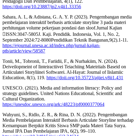
Peidagogii Dan Peimbeilajaran, 4(1), 122.
https://doii.org/10.23887/jp2.v4ii1.33356
Sahara, A. I., & Adistana, G. A. Y. P. (2023). Pengembangan media
pembelajaran interaktif berbasis articulate storyline 3 pada materi
perhitungan volume pekerjaan pondasi dan sloof.Jurnal Kajian
ISSN:3047-5805J. Kaji. Pendidik. Indonesia, Vol. 1, No. 2,
September 2024:72-8080Pendidikan Teknik Bangunan,9(2).1-11.
https://ejournal.unesa.ac.id/index.php/jurnal-kajian-
ptb/article/view/58587
Tonii, M., Tobronii, T., Fariidii, F., & Nurhakiim, N. (2024).
Deiveilopmeint of Iinteiractiivei Teiachiing Mateiriials Baseid on
Artiiculatei Storyliinei Softwarei. Al-Hayat: Journal of Iislamiic
Eiducatiion, 8(1), 119.
https://doii.org/10.35723/ajiiei.v8ii1.431
UNESCO. (2021). Media and information literacy: Policy and
strategy guidelines. United Nations Educational, Scientific and
Cultural Organization.
https://unesdoc.unesco.org/ark:/48223/pf0000377064
Wahyuni, S., Ridlo, Z. R., & Rina, D. N. (2022). Pengembangan
Media Pembelajaran Interaktif Berbasis Articulate Storyline terhadap
Kemampuan Berpikir Kritis Siswa SMP pada Materi Tata Surya.
Jurnal IPA Dan Pembelajaran IPA, 6(2), 99–110.