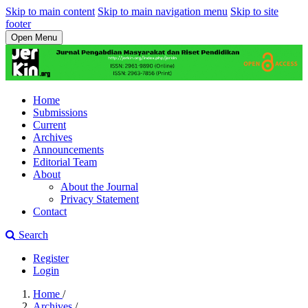
Skip to main content
Skip to main navigation menu
Skip to site
footer
Open Menu
Home
Submissions
Current
Archives
Announcements
Editorial Team
About
About the Journal
Privacy Statement
Contact
Search
Register
Login
Home
/
Archives
/