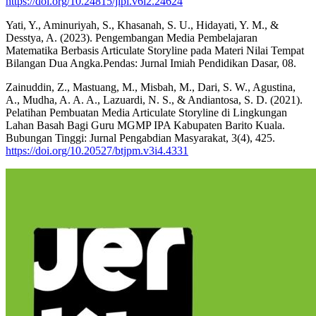
https://doi.org/10.24815/jipi.v6i2.24624
Yati, Y., Aminuriyah, S., Khasanah, S. U., Hidayati, Y. M., &
Desstya, A. (2023). Pengembangan Media Pembelajaran
Matematika Berbasis Articulate Storyline pada Materi Nilai Tempat
Bilangan Dua Angka.Pendas: Jurnal Imiah Pendidikan Dasar, 08.
Zainuddin, Z., Mastuang, M., Misbah, M., Dari, S. W., Agustina,
A., Mudha, A. A. A., Lazuardi, N. S., & Andiantosa, S. D. (2021).
Pelatihan Pembuatan Media Articulate Storyline di Lingkungan
Lahan Basah Bagi Guru MGMP IPA Kabupaten Barito Kuala.
Bubungan Tinggi: Jurnal Pengabdian Masyarakat, 3(4), 425.
https://doi.org/10.20527/btjpm.v3i4.4331