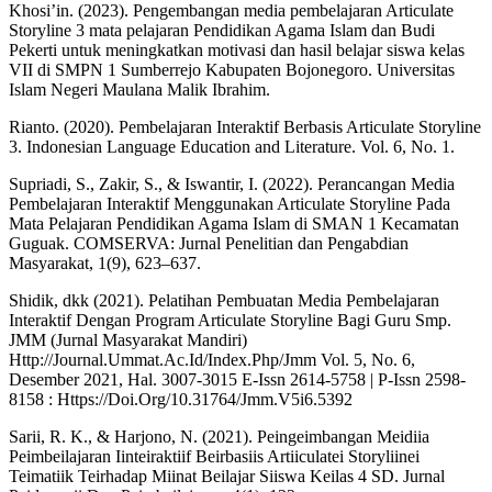
Khosi’in. (2023). Pengembangan media pembelajaran Articulate
Storyline 3 mata pelajaran Pendidikan Agama Islam dan Budi
Pekerti untuk meningkatkan motivasi dan hasil belajar siswa kelas
VII di SMPN 1 Sumberrejo Kabupaten Bojonegoro. Universitas
Islam Negeri Maulana Malik Ibrahim.
Rianto. (2020). Pembelajaran Interaktif Berbasis Articulate Storyline
3. Indonesian Language Education and Literature. Vol. 6, No. 1.
Supriadi, S., Zakir, S., & Iswantir, I. (2022). Perancangan Media
Pembelajaran Interaktif Menggunakan Articulate Storyline Pada
Mata Pelajaran Pendidikan Agama Islam di SMAN 1 Kecamatan
Guguak. COMSERVA: Jurnal Penelitian dan Pengabdian
Masyarakat, 1(9), 623–637.
Shidik, dkk (2021). Pelatihan Pembuatan Media Pembelajaran
Interaktif Dengan Program Articulate Storyline Bagi Guru Smp.
JMM (Jurnal Masyarakat Mandiri)
Http://Journal.Ummat.Ac.Id/Index.Php/Jmm Vol. 5, No. 6,
Desember 2021, Hal. 3007-3015 E-Issn 2614-5758 | P-Issn 2598-
8158 : Https://Doi.Org/10.31764/Jmm.V5i6.5392
Sarii, R. K., & Harjono, N. (2021). Peingeimbangan Meidiia
Peimbeilajaran Iinteiraktiif Beirbasiis Artiiculatei Storyliinei
Teimatiik Teirhadap Miinat Beilajar Siiswa Keilas 4 SD. Jurnal