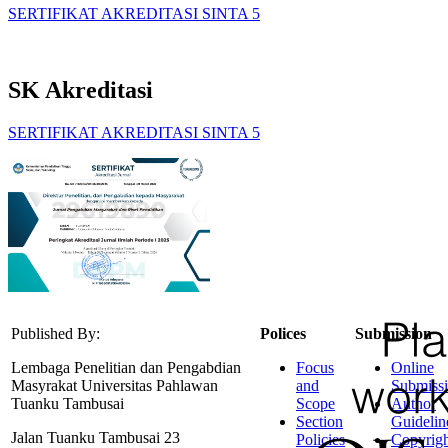
SERTIFIKAT AKREDITASI SINTA 5
SK Akreditasi
SERTIFIKAT AKREDITASI SINTA 5
Published By:
Polices
Submission
Lembaga Penelitian dan Pengabdian
Focus
Online
Masyrakat Universitas Pahlawan
and
Submiss
Tuanku Tambusai
Scope
Author
Section
Guidelin
Jalan Tuanku Tambusai 23
Policies
Copyrigh