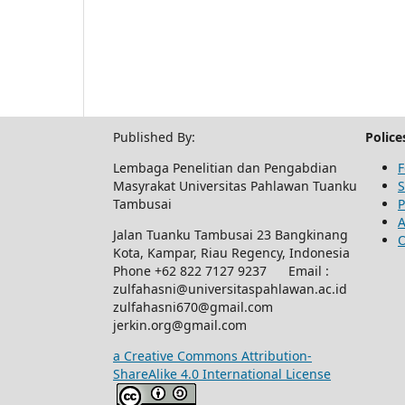
Published By:
Police
Lembaga Penelitian dan Pengabdian
F
Masyrakat Universitas Pahlawan Tuanku
S
Tambusai
P
A
Jalan Tuanku Tambusai 23 Bangkinang
O
Kota, Kampar, Riau Regency, Indonesia
Phone +62 822 7127 9237 Email :
zulfahasni@universitaspahlawan.ac.id
zulfahasni670@gmail.com
jerkin.org@gmail.com
a Creative Commons Attribution-
ShareAlike 4.0 International License