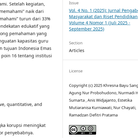
Issue
i. Setelah kegiatan,
Vol. 4 No. 1 (2025): Jurnal Penga
t memahami” naik dari
Masyarakat dan Riset Pendidikan
emahami” turun dari 33%
Volume 4 Nomor 1 (Juli 2025 -
ndekatan edukatif yang
September 2025)
dorong pemahaman yang
enguatan kapasitas guru
Section
an tujuan Indonesia Emas
Articles
poin 16 tentang institusi
License
Copyright (c) 2025 Khresna Bayu San
Agung Nur Probohudono, Nurmadi H
Sumarta , Anis Widjajanto, Estetika
ive, quantitative, and
Mutiaranisa Kurniawati, Nur Chayati,
Ramadzan Defitri Pratama
gka korupsi meningkat
tor penyebabnya.