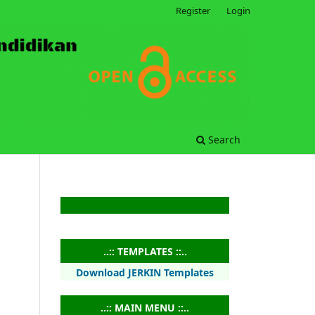
Register
Login
Search
..:: TEMPLATES ::..
Download JERKIN Templates
..:: MAIN MENU ::..