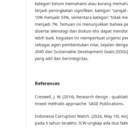
kategori belum memahami atau kurang memaham
terjadi peningkatan signifikan: kategori “sanga
10% menjadi 53%, sementara kategori “tidak m
menjadi 7%. Temuan ini menunjukkan bahwa pe
disertai teknologi dan diskusi etis dapat men
lebih baik. Kegiatan ini memperkuat urgensi p
sebagai agen pembentukan nilai, sejalan deng
2045 dan Sustainable Development Goals (SDGs) 
yang adil dan berintegritas.
References
Creswell, J. W. (2014). Research design : qualitat
mixed methods approache. SAGE Publications.
Indonesia Corruption Watch. (2024, May 19). An
pada 5 tahun terakhir, ICW ungkap ada dua fak