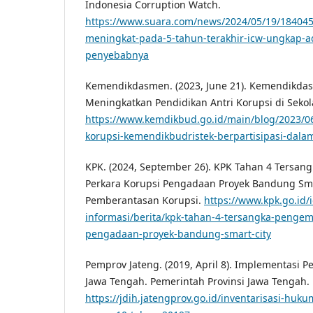
Indonesia Corruption Watch.
https://www.suara.com/news/2024/05/19/184045
meningkat-pada-5-tahun-terakhir-icw-ungkap-ad
penyebabnya
Kemendikdasmen. (2023, June 21). Kemendikd
Meningkatkan Pendidikan Antri Korupsi di Sek
https://www.kemdikbud.go.id/main/blog/2023/0
korupsi-kemendikbudristek-berpartisipasi-dalam
KPK. (2024, September 26). KPK Tahan 4 Tersa
Perkara Korupsi Pengadaan Proyek Bandung Smar
Pemberantasan Korupsi.
https://www.kpk.go.id/
informasi/berita/kpk-tahan-4-tersangka-penge
pengadaan-proyek-bandung-smart-city
Pemprov Jateng. (2019, April 8). Implementasi P
Jawa Tengah. Pemerintah Provinsi Jawa Tengah.
https://jdih.jatengprov.go.id/inventarisasi-huk