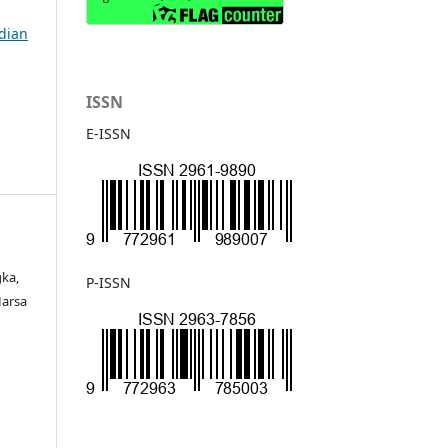
bdian
ISSN
E-ISSN
gka,
P-ISSN
arsa