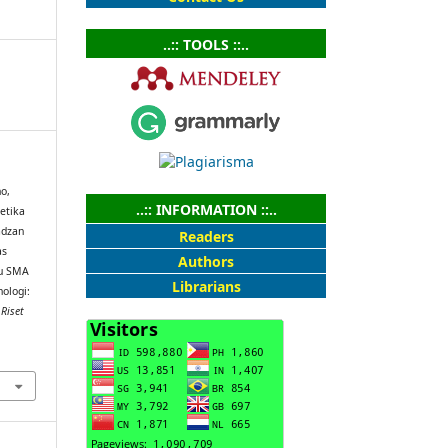
..:: TOOLS ::..
o,
..:: INFORMATION ::..
etika
adzan
Readers
as
Authors
ru SMA
Librarians
nologi:
Riset