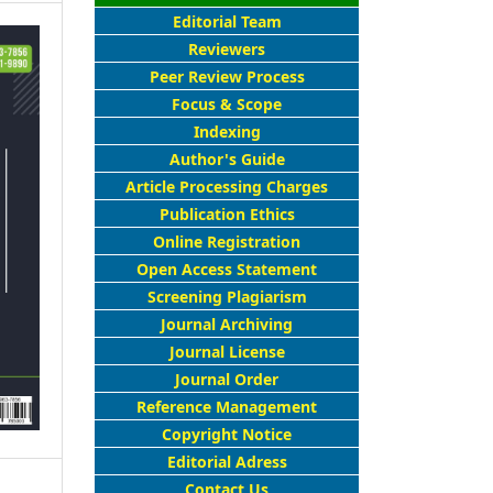
Editorial Team
Reviewers
Peer Review Process
Focus & Scope
Indexing
Author's Guide
Article Processing Charges
Publication Ethics
Online Registration
Open Access Statement
Screening Plagiarism
Journal Archiving
Journal License
Journal Order
Reference Management
Copyright Notice
Editorial Adress
Contact Us