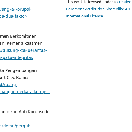
This work is licensed under a
Creative
Commons Attribution-ShareAlike 4.0
/angka-korupsi-
International License
.
a-dua-faktor-
asmen Berkomitmen
olah. Kemendikdasmen.
6/dukung-kpk-berantas-
-paku-integritas
ngka Pengembangan
t City. Komisi
id/ruang-
mbangan-perkara-korupsi-
endidikan Anti Korupsi di
um/detail/pergub-