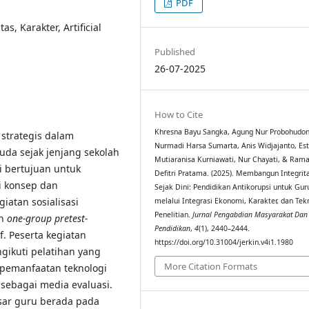
PDF
s, Karakter, Artificial
Published
26-07-2025
How to Cite
Khresna Bayu Sangka, Agung Nur Probohudon
strategis dalam
Nurmadi Harsa Sumarta, Anis Widjajanto, Est
da sejak jenjang sekolah
Mutiaranisa Kurniawati, Nur Chayati, & Ram
 bertujuan untuk
Defitri Pratama. (2025). Membangun Integrit
 konsep dan
Sejak Dini: Pendidikan Antikorupsi untuk Gu
iatan sosialisasi
melalui Integrasi Ekonomi, Karakter, dan Tek
Penelitian.
Jurnal Pengabdian Masyarakat Dan 
in
one-group pretest-
Pendidikan
,
4
(1), 2440–2444.
f. Peserta kegiatan
https://doi.org/10.31004/jerkin.v4i1.1980
gikuti pelatihan yang
More Citation Formats
n pemanfaatan teknologi
 sebagai media evaluasi.
sar guru berada pada