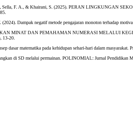
arahap, K. S., Sella, F. A., & Khairani, S. (2025). PERAN L
85.
 T. (2024). Dampak negatif metode pengajaran monoton terhadap motivas
25). MENUMBUHKAN MINAT DAN PEMAHAMAN NUMERASI MELALU
, 13-20.
onsep dasar matematika pada kehidupan sehari-hari dalam masyarakat. 
nangkan di SD melalui permainan. POLINOMIAL: Jurnal Pendidikan Ma