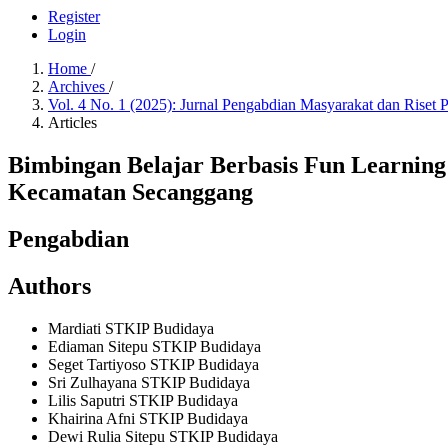
Register
Login
Home
/
Archives
/
Vol. 4 No. 1 (2025): Jurnal Pengabdian Masyarakat dan Riset
Articles
Bimbingan Belajar Berbasis Fun Learnin
Kecamatan Secanggang
Pengabdian
Authors
Mardiati
STKIP Budidaya
Ediaman Sitepu
STKIP Budidaya
Seget Tartiyoso
STKIP Budidaya
Sri Zulhayana
STKIP Budidaya
Lilis Saputri
STKIP Budidaya
Khairina Afni
STKIP Budidaya
Dewi Rulia Sitepu
STKIP Budidaya