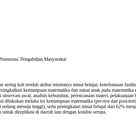
 Numerasi, Pengabdian Masyarakat
sering kali rendah akibat minimnya minat belajar, keterbatasan fasili
eningkatkan kemampuan matematika dan minat anak pada matematika mel
servasi awal, analisis kebutuhan, perencanaan materi, pelaksanaan bi
si dilakukan melalui tes kemampuan matematika (pre-test dan post-test)
 sedang menuju tinggi), serta peningkatan minat belajar dari 62% menj
untuk direplikasi di daerah lain dengan kondisi serupa.