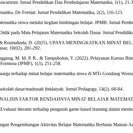
hawarizmi: Jurnal Pendidikan Dan Pembelajaran Matematika, 1(1), 21-3
atika. De Fermat: Jurnal Pendidikan Matematika, 2(2), 116-123.
matematika siswa melalui kegitan bimbingan belajar. JPMB: Jurnal Pem
a Didik pada Mata Pelajaran Matematika Sekolah Dasar. Jurnal Pendidi
rhalisa, I., & Rosmalinda, D. (2025). UPAYA MENINGKATKAN 
r, 10(02), 281-292.
anggang, M. M. P. R., & Tampubolon, Y. (2022). Pelayanan Kursus Bim
 Formosa (JPMF), 1(3), 251-258.
eluarga terhadap minat belajar matematika siswa di MTs Gondang Won
sekolah dasar/madrasah ibtidaiyah. Jurnal Pedagogy, 14(2), 68-84.
(2025) ANALISIS FAKTOR RENDAHNYA MINAT BELAJAR MATEMATIKA SI
 Evaluasi literatur terhadap pengaruh game-based learning dalam menin
pingan Pengembangan Aktivitas Belajar Matematika Berbasis Mainan An