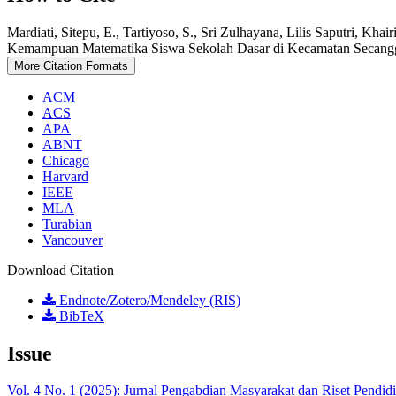
Mardiati, Sitepu, E., Tartiyoso, S., Sri Zulhayana, Lilis Saputri, K
Kemampuan Matematika Siswa Sekolah Dasar di Kecamatan Secang
More Citation Formats
ACM
ACS
APA
ABNT
Chicago
Harvard
IEEE
MLA
Turabian
Vancouver
Download Citation
Endnote/Zotero/Mendeley (RIS)
BibTeX
Issue
Vol. 4 No. 1 (2025): Jurnal Pengabdian Masyarakat dan Riset Pendi