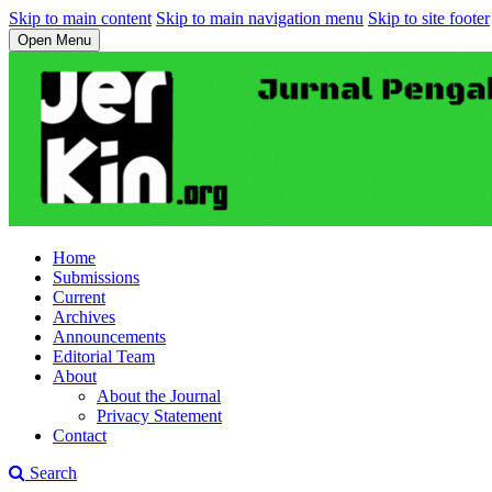
Skip to main content
Skip to main navigation menu
Skip to site footer
Open Menu
Home
Submissions
Current
Archives
Announcements
Editorial Team
About
About the Journal
Privacy Statement
Contact
Search