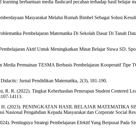
d learning berbantuan media flashcard pecahan terhadap hasil belajar
2). Pemberdayaan Masyarakat Melalui Rumah Bimbel Sebagai Solusi Ke
 Problematika Pembelajaran Matematika Di Sekolah Dasar Di Tanah Data
e Pembelajaran Aktif Untuk Meningkatkan Minat Belajar Siswa SD. Spor
ngan Media Permainan TESMA Berbasis Pembelajaran Kooperatif Tipe
Didactic: Jurnal Pendidikan Matematika, 2(3), 181-190.
ini, R. R. (2022). Tingkat Keberhasilan Penerapan Student Centered L
4107-14113.
K., & Sitompul, H. (2023). PENINGKATAN HASIL BELAJAR MATE
onal Pengabdian Kepada Masyarakat dan Corporate Social Respon
 (2024). Pentingnya Strategi Pembelajaran Efektif Yang Berpusat Pada S