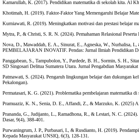
Kamarullah, K. (2017). Pendidikan matematika di sekolah kita. Al K
Khotimah, H. (2019). Faktor-Faktor Yang Memengaruhi Belajar Matem
Kurniawati, R. (2019). Meningkatkan motivasi dan prestasi belajar 
Mytra, P., & Christi, S. R. N. (2024). Pemahaman Relasional Pesert
Nova, D., Mawaddah, E. A., Sinurat, E., Agneska, W., Nu
PEMBELAJARAN INOVATIF. Pendas: Jurnal Ilmiah Pendidikan Dasa
Panggabean, S., Tampubolon, Y., Pardede, B. H., Sormin, S. H., Sit
SD Singosari Delitua Sumatera Utara. Jurnal Pengabdian Masyarakat
Patmawati, S. (2024). Pengaruh lingkungan belajar dan dukungan k
Pekalongan).
Permatasari, K. G. (2021). Problematika pembelajaran matematika di 
Pramuaziz, K. N., Senia, D. E., Affandi, Z., & Marzuko, K. 
Prananda, G., Judijanto, L., Ramadhona, R., & Lestari, N. C. (2024).
Dasar, 9(4), 388-401.
Purwaningrum, J. P., Purbasari, I., & Rusdianto, H. (2019). Pendam
Kepada Masyarakat UNSIQ, 6(3), 128-131.