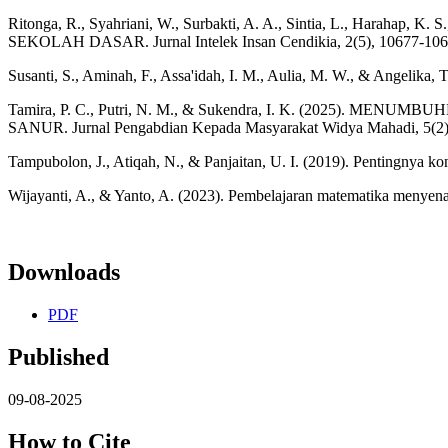
Ritonga, R., Syahriani, W., Surbakti, A. A., Sintia, L., H
SEKOLAH DASAR. Jurnal Intelek Insan Cendikia, 2(5), 10677-106
Susanti, S., Aminah, F., Assa'idah, I. M., Aulia, M. W., & Angelika,
Tamira, P. C., Putri, N. M., & Sukendra, I. K. (20
SANUR. Jurnal Pengabdian Kepada Masyarakat Widya Mahadi, 5(2)
Tampubolon, J., Atiqah, N., & Panjaitan, U. I. (2019). Pentingnya k
Wijayanti, A., & Yanto, A. (2023). Pembelajaran matematika menye
Downloads
PDF
Published
09-08-2025
How to Cite