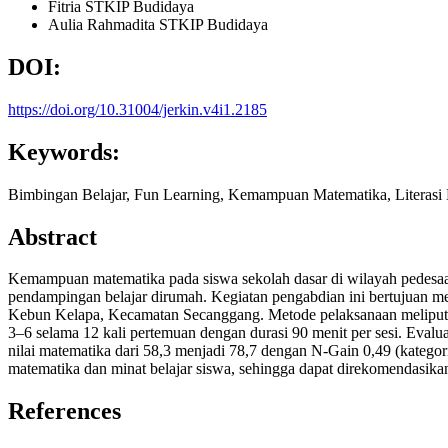
Fitria
STKIP Budidaya
Aulia Rahmadita
STKIP Budidaya
DOI:
https://doi.org/10.31004/jerkin.v4i1.2185
Keywords:
Bimbingan Belajar, Fun Learning, Kemampuan Matematika, Literasi
Abstract
Kemampuan matematika pada siswa sekolah dasar di wilayah pedesaan 
pendampingan belajar dirumah. Kegiatan pengabdian ini bertujuan m
Kebun Kelapa, Kecamatan Secanggang. Metode pelaksanaan meliputi ob
3–6 selama 12 kali pertemuan dengan durasi 90 menit per sesi. Evalua
nilai matematika dari 58,3 menjadi 78,7 dengan N-Gain 0,49 (kategori
matematika dan minat belajar siswa, sehingga dapat direkomendasikan 
References