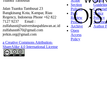
Tuanku Tambusai
Scope
Author
Section
Guidelin
Jalan Tuanku Tambusai 23
Policies
Copyrigh
Bangkinang Kota, Kampar, Riau
Peer
Notice
Regency, Indonesia Phone +62 822
Review
Privacy
7127 9237 Email :
Process
Statemen
zulfahasni@universitaspahlawan.ac.id
Archive
Author F
zulfahasni670@gmail.com
Open
jerkin.org@gmail.com
Access
Policy
a Creative Commons Attribution-
ShareAlike 4.0 International License