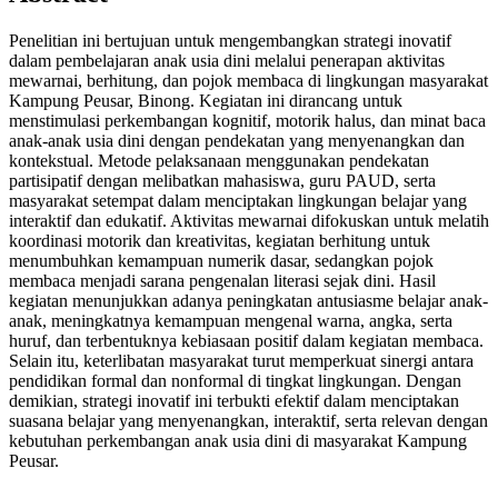
Penelitian ini bertujuan untuk mengembangkan strategi inovatif
dalam pembelajaran anak usia dini melalui penerapan aktivitas
mewarnai, berhitung, dan pojok membaca di lingkungan masyarakat
Kampung Peusar, Binong. Kegiatan ini dirancang untuk
menstimulasi perkembangan kognitif, motorik halus, dan minat baca
anak-anak usia dini dengan pendekatan yang menyenangkan dan
kontekstual. Metode pelaksanaan menggunakan pendekatan
partisipatif dengan melibatkan mahasiswa, guru PAUD, serta
masyarakat setempat dalam menciptakan lingkungan belajar yang
interaktif dan edukatif. Aktivitas mewarnai difokuskan untuk melatih
koordinasi motorik dan kreativitas, kegiatan berhitung untuk
menumbuhkan kemampuan numerik dasar, sedangkan pojok
membaca menjadi sarana pengenalan literasi sejak dini. Hasil
kegiatan menunjukkan adanya peningkatan antusiasme belajar anak-
anak, meningkatnya kemampuan mengenal warna, angka, serta
huruf, dan terbentuknya kebiasaan positif dalam kegiatan membaca.
Selain itu, keterlibatan masyarakat turut memperkuat sinergi antara
pendidikan formal dan nonformal di tingkat lingkungan. Dengan
demikian, strategi inovatif ini terbukti efektif dalam menciptakan
suasana belajar yang menyenangkan, interaktif, serta relevan dengan
kebutuhan perkembangan anak usia dini di masyarakat Kampung
Peusar.