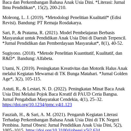
Baca dan Perkembangan Bahasa Anak Usia Dini. *Literasi: Jurnal
Ilmu Pendidikan*, 15(2), 200-210.
Moleong, L. J. (2019). *Metodologi Penelitian Kualitatif* (Edisi
Revisi). Bandung: PT Remaja Rosdakarya.
Sari, P., & Pratama, R. (2021). Model Pembelajaran Berbasis
Masyarakat untuk Pendidikan Anak Usia Dini di Daerah Terpencil.
*Jurnal Pendidikan dan Pemberdayaan Masyarakat*, 8(1), 40-52.
Sugiyono. (2018). *Metode Penelitian Kuantitatif, Kualitatif, dan
R&D*. Bandung: Alfabeta.
Utami, N. (2019). Peningkatan Kreativitas dan Motorik Halus Anak
melalui Kegiatan Mewarnai di TK Bunga Matahari. *Jurnal Golden
Age*, 3(2), 105-115.
Astuti, R., & Lestari, N. D. (2022). Peningkatan Minat Baca Anak
Usia Dini Melalui Pojok Baca Kreatif di PAUD Ceria Bangsa.
Jurnal Pengabdian Masyarakat Cendekia, 4(1), 25–32.
https://doi.org/10.1234/jpmc.v4i1.123
Fauziah, H., & Sari, A. M. (2021). Pengaruh Kegiatan Literasi
Terhadap Perkembangan Bahasa Anak Usia Dini di TK Negeri
Pembina. Jurnal Obsesi: Jurnal Pendidikan Anak Usia Dini, 5(2),
1005–1015.
https://doi.org/10.31004/obsesi.v5i2.634