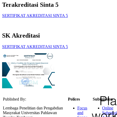
Terakreditasi Sinta 5
SERTIFIKAT AKREDITASI SINTA 5
SK Akreditasi
SERTIFIKAT AKREDITASI SINTA 5
Published By:
Polices
Submission
Lembaga Penelitian dan Pengabdian
Focus
Online
Masyrakat Universitas Pahlawan
and
Submiss