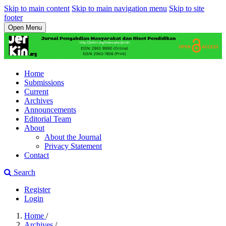
Skip to main content
Skip to main navigation menu
Skip to site
footer
Open Menu
Home
Submissions
Current
Archives
Announcements
Editorial Team
About
About the Journal
Privacy Statement
Contact
Search
Register
Login
Home
/
Archives
/