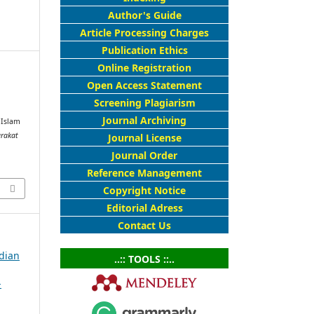
Author's Guide
Article Processing Charges
Publication Ethics
Online Registration
Open Access Statement
d
Screening Plagiarism
Journal Archiving
 Islam
rakat
Journal License
Journal Order
Reference Management
Copyright Notice
Editorial Adress
Contact Us
bdian
..:: TOOLS ::..
-