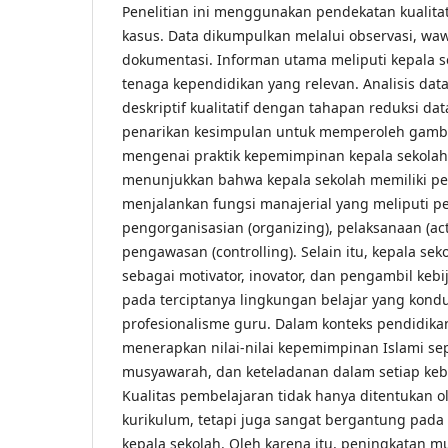
Penelitian ini menggunakan pendekatan kualita
kasus. Data dikumpulkan melalui observasi, w
dokumentasi. Informan utama meliputi kepala se
tenaga kependidikan yang relevan. Analisis dat
deskriptif kualitatif dengan tahapan reduksi dat
penarikan kesimpulan untuk memperoleh gam
mengenai praktik kepemimpinan kepala sekolah. 
menunjukkan bahwa kepala sekolah memiliki pe
menjalankan fungsi manajerial yang meliputi p
pengorganisasian (organizing), pelaksanaan (ac
pengawasan (controlling). Selain itu, kepala se
sebagai motivator, inovator, dan pengambil kebi
pada terciptanya lingkungan belajar yang kondu
profesionalisme guru. Dalam konteks pendidikan
menerapkan nilai-nilai kepemimpinan Islami sep
musyawarah, dan keteladanan dalam setiap kebi
Kualitas pembelajaran tidak hanya ditentukan 
kurikulum, tetapi juga sangat bergantung pada
kepala sekolah. Oleh karena itu, peningkatan m