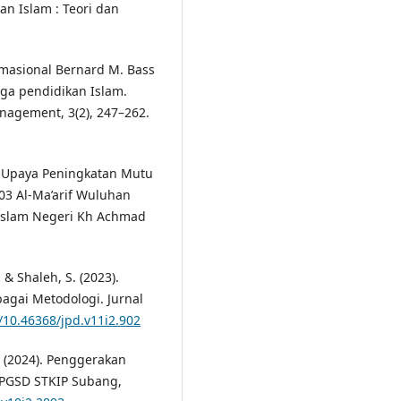
nan Islam : Teori dan
rmasional Bernard M. Bass
ga pendidikan Islam.
anagement, 3(2), 247–262.
m Upaya Peningkatan Mutu
03 Al-Ma’arif Wuluhan
 Islam Negeri Kh Achmad
, & Shaleh, S. (2023).
bagai Metodologi. Jurnal
g/10.46368/jpd.v11i2.902
F. (2024). Penggerakan
h PGSD STKIP Subang,