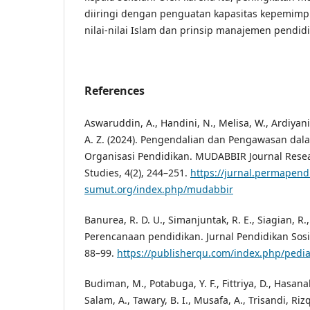
diiringi dengan penguatan kapasitas kepemimp
nilai-nilai Islam dan prinsip manajemen pendidi
References
Aswaruddin, A., Handini, N., Melisa, W., Ardiyani
A. Z. (2024). Pengendalian dan Pengawasan d
Organisasi Pendidikan. MUDABBIR Journal Rese
Studies, 4(2), 244–251.
https://jurnal.permapend
sumut.org/index.php/mudabbir
Banurea, R. D. U., Simanjuntak, R. E., Siagian, R.,
Perencanaan pendidikan. Jurnal Pendidikan Sosi
88–99.
https://publisherqu.com/index.php/pedia
Budiman, M., Potabuga, Y. F., Fittriya, D., Hasanah
Salam, A., Tawary, B. I., Musafa, A., Trisandi, Rizqi,