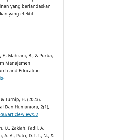
inan yang berlandaskan
kan yang efektif.
, F., Mahrani, B., & Purba,
alam Manajemen
arch and Education
is-
 & Turnip, H. (2023).
al Dan Humaniora, 2(1),
qu/article/view/52
, U., Zakiah, Fadil, A.,
 A. A., Putri, D. I. I., N., &