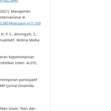
.v10i2.2893
. (2021). Manajemen
nternasional di
10.58578/arzusin.v1i1.103
. P. S., Atiningsih, S.,
 Kualitatif. Widina Media
2). Peran Kepemimpinan
didikan Islam. ALSYS,
emimpinan partisipatif
MP (Jurnal Dinamika
ikan Islam: Teori dan