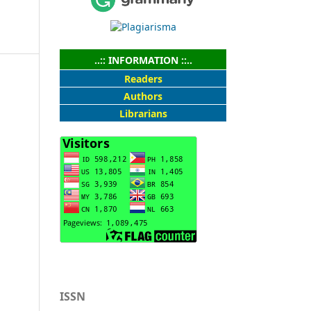
..:: INFORMATION ::..
Readers
Authors
Librarians
ISSN