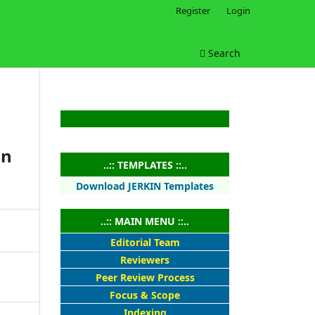
Register
Login
Search
an
..:: TEMPLATES ::..
Download JERKIN Templates
..:: MAIN MENU ::..
Editorial Team
Reviewers
Peer Review Process
Focus & Scope
Indexing