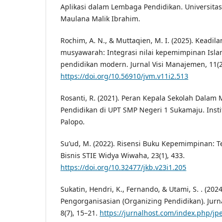
Aplikasi dalam Lembaga Pendidikan. Universitas
Maulana Malik Ibrahim.
Rochim, A. N., & Muttaqien, M. I. (2025). Keadi
musyawarah: Integrasi nilai kepemimpinan Is
pendidikan modern. Jurnal Visi Manajemen, 11(2
https://doi.org/10.56910/jvm.v11i2.513
Rosanti, R. (2021). Peran Kepala Sekolah Dala
Pendidikan di UPT SMP Negeri 1 Sukamaju. Inst
Palopo.
Su’ud, M. (2022). Risensi Buku Kepemimpinan: Te
Bisnis STIE Widya Wiwaha, 23(1), 433.
https://doi.org/10.32477/jkb.v23i1.205
Sukatin, Hendri, K., Fernando, & Utami, S. . (202
Pengorganisasian (Organizing Pendidikan). Jur
8(7), 15–21.
https://jurnalhost.com/index.php/jpe