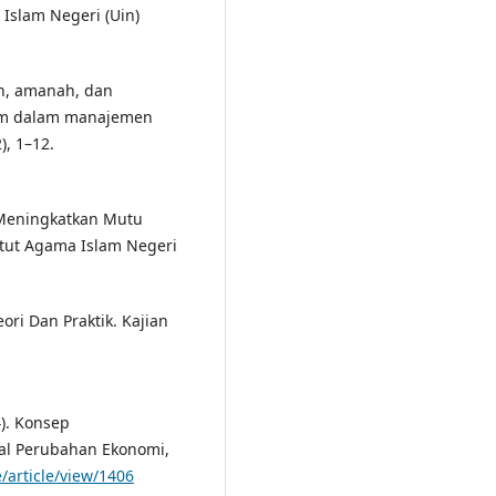
 Islam Negeri (Uin)
lan, amanah, dan
lam dalam manajemen
), 1–12.
m Meningkatkan Mutu
itut Agama Islam Negeri
ori Dan Praktik. Kajian
4). Konsep
nal Perubahan Ekonomi,
/article/view/1406