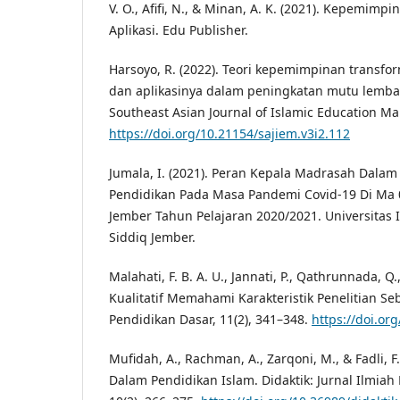
V. O., Afifi, N., & Minan, A. K. (2021). Kepemimpi
Aplikasi. Edu Publisher.
Harsoyo, R. (2022). Teori kepemimpinan transfo
dan aplikasinya dalam peningkatan mutu lemba
Southeast Asian Journal of Islamic Education M
https://doi.org/10.21154/sajiem.v3i2.112
Jumala, I. (2021). Peran Kepala Madrasah Dala
Pendidikan Pada Masa Pandemi Covid-19 Di Ma 
Jember Tahun Pelajaran 2020/2021. Universitas
Siddiq Jember.
Malahati, F. B. A. U., Jannati, P., Qathrunnada, Q.
Kualitatif Memahami Karakteristik Penelitian Se
Pendidikan Dasar, 11(2), 341–348.
https://doi.or
Mufidah, A., Rachman, A., Zarqoni, M., & Fadli, 
Dalam Pendidikan Islam. Didaktik: Jurnal Ilmia