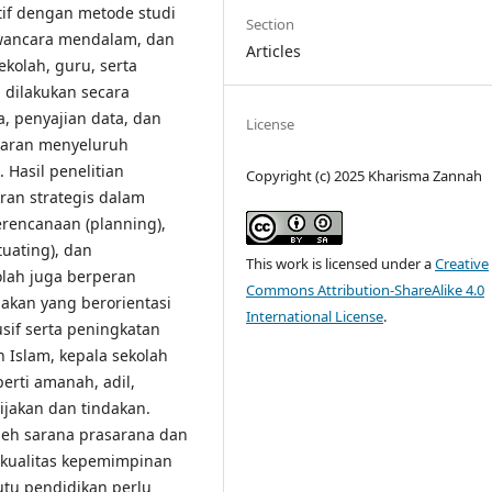
tif dengan metode studi
Section
awancara mendalam, dan
Articles
kolah, guru, serta
a dilakukan secara
a, penyajian data, dan
License
baran menyeluruh
Hasil penelitian
Copyright (c) 2025 Kharisma Zannah
ran strategis dalam
erencanaan (planning),
tuating), dan
This work is licensed under a
Creative
kolah juga berperan
Commons Attribution-ShareAlike 4.0
jakan yang berorientasi
International License
.
sif serta peningkatan
 Islam, kepala sekolah
erti amanah, adil,
jakan dan tindakan.
oleh sarana prasarana dan
 kualitas kepemimpinan
utu pendidikan perlu