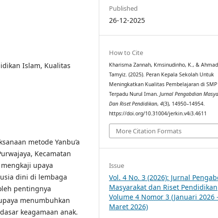
Published
26-12-2025
How to Cite
dikan Islam, Kualitas
Kharisma Zannah, Kmsinudinho, K., & Ahma
Tamyiz. (2025). Peran Kepala Sekolah Untuk
Meningkatkan Kualitas Pembelajaran di SMP
Terpadu Nurul Iman.
Jurnal Pengabdian Masya
Dan Riset Pendidikan
,
4
(3), 14950–14954.
https://doi.org/10.31004/jerkin.v4i3.4611
More Citation Formats
laksanaan metode Yanbu’a
 Purwajaya, Kecamatan
 mengkaji upaya
Issue
usia dini di lembaga
Vol. 4 No. 3 (2026): Jurnal Penga
Masyarakat dan Riset Pendidikan
 oleh pentingnya
Volume 4 Nomor 3 (Januari 2026 
ai upaya menumbuhkan
Maret 2026)
k dasar keagamaan anak.