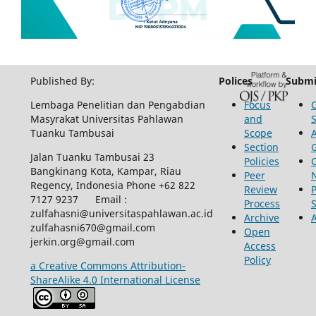
Published By:
Polices
Submi
Lembaga Penelitian dan Pengabdian
Focus
Masyrakat Universitas Pahlawan
and
Tuanku Tambusai
Scope
Section
Jalan Tuanku Tambusai 23
Policies
Bangkinang Kota, Kampar, Riau
Peer
Regency, Indonesia Phone +62 822
Review
P
7127 9237 Email :
Process
zulfahasni@universitaspahlawan.ac.id
Archive
zulfahasni670@gmail.com
Open
jerkin.org@gmail.com
Access
Policy
a Creative Commons Attribution-
ShareAlike 4.0 International License