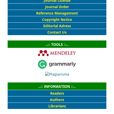
Journal License
Journal Order
Reference Management
Copyright Notice
Editorial Adress
Contact Us
..:: TOOLS ::..
..:: INFORMATION ::..
Readers
Authors
Librarians