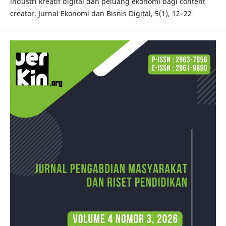
industri kreatif digital dan peluang ekonomi bagi content
creator. Jurnal Ekonomi dan Bisnis Digital, 5(1), 12–22