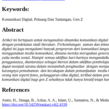
Keywords:
Komunikasi Digital, Peluang Dan Tantangan, Gen Z
Abstract
Artikel ini bertujuan untuk menganalisis dinamika komunikasi digital
dengan pendekatan studi literature. Perkembangan zaman dan tekn
digital ini juga mengalami banyak pergeseran dari komunikasi langs
menggunakan media komunikasi, dimana mereka merupakan generasi 
yaitu media sosial. Hampir semua aktifitas hari-harinya menganda
penggunanya, diantaranya sebagai literasi dalam aktifitas pembelaj
dapat menjadi sarana dalam menambah penghasilan dengan menjadi c
kurangnya pemahaman dan kecakapan dalam pemanfaatan media komuni
orang lain seperti fomo, pelanggaran etika digital, terlibat dalam 
komunikasi digital bagi gen Z sebaiknya tidak hanya kreatif tetap
References
Amro, H., Sinaga, B., Azhar, A. A., Islam, U., Sumatera, N., & Med
https://doi.org/10.54259/mukasi.v4i2.4339