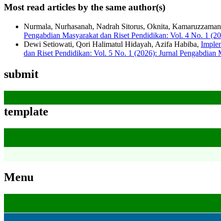
Most read articles by the same author(s)
Nurmala, Nurhasanah, Nadrah Sitorus, Oknita, Kamaruzzama
Pengabdian Masyarakat dan Riset Pendidikan: Vol. 4 No. 1 (2
Dewi Setiowati, Qori Halimatul Hidayah, Azifa Habiba,
Imple
dan Riset Pendidikan: Vol. 5 No. 1 (2026): Jurnal Pengabdian
submit
template
Menu