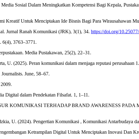
k Media Sosial Dalam Meningkatkan Kompetensi Bagi Kepala, Pustaka
mi Kreatif Untuk Menciptakan Ide Bisnis Bagi Para Wirausahawan Mud
ial. Jurnal Ranah Komunikasi (JRK), 3(1), 34.
https://doi.org/10.25077
. 6(4), 3763–3771.
rpustakaan. Media Pustakawan, 25(2), 22–31.
karta, U. (2025). Peran komunikasi dalam menjaga reputasi perusahaan 1
Journalists. June, 58–67.
. 2009.
ia Digital dalam Pendekatan Filsafat. 1, 1–11.
UR-UNSUR KOMUNIKASI TERHADAP BRAND AWARENESS PADA ME
., & Adzkia, U. (2024). Pengertian Komunikasi , Komunikasi Antarbuday
4). Pengembangan Ketrampilan Digital Untuk Menciptakan Inovasi Dan Kr