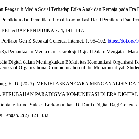
litian Pengaruh Media Sosial Terhadap Etika Anak dan Remaja pada Era Di
Pemikiran dan Penelitian. Jurnal Komunikasi Hasil Pemikiran Dan Pene
L TERHADAP PENDIDIKAN. 4, 141–147.
a Perilaku Gen Z Sebagai Generasi Internet. 1, 95–102.
https://doi.org
 (2023). Pemanfaatan Media dan Teknologi Digital Dalam Mengatasi Masa
an Media Digital dalam Meningkatkan Efektivitas Komunikasi Organisa
ctiveness of Organizational Communication of the Muhammadiyah Student
K., & Serdang, K. D. (2025). MENJELASKAN CARA MENGANALISIS DA
Barat, J. (2024). PERUBAHAN PARADIGMA KOMUNIKASI DI ERA DI
 tentang Kunci Sukses Berkomunikasi Di Dunia Digital Bagi Generasi 
 Tengah. 2(2), 121–132.