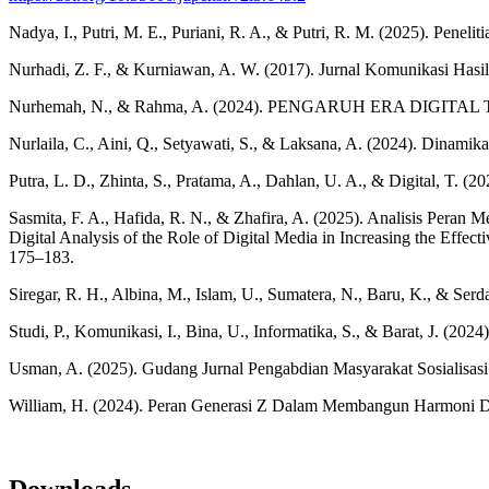
Nadya, I., Putri, M. E., Puriani, R. A., & Putri, R. M. (2025). Pene
Nurhadi, Z. F., & Kurniawan, A. W. (2017). Jurnal Komunikasi Hasil 
Nurhemah, N., & Rahma, A. (2024). PENGARUH ERA DIGITA
Nurlaila, C., Aini, Q., Setyawati, S., & Laksana, A. (2024). Dinamik
Putra, L. D., Zhinta, S., Pratama, A., Dahlan, U. A., & Digital, T.
Sasmita, F. A., Hafida, R. N., & Zhafira, A. (2025). Analisis Per
Digital Analysis of the Role of Digital Media in Increasing the Effe
175–183.
Siregar, R. H., Albina, M., Islam, U., Sumatera, N., Baru, 
Studi, P., Komunikasi, I., Bina, U., Informatika, S., & 
Usman, A. (2025). Gudang Jurnal Pengabdian Masyarakat Sosialisasi
William, H. (2024). Peran Generasi Z Dalam Membangun Harmoni Di
Downloads