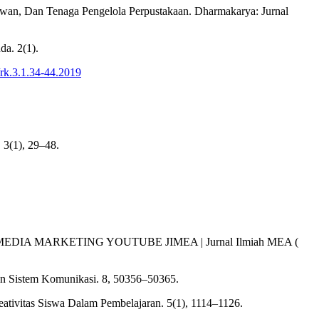
wan, Dan Tenaga Pengelola Perpustakaan. Dharmakarya: Jurnal
a. 2(1).
/rk.3.1.34-44.2019
. 3(1), 29–48.
DIA MARKETING YOUTUBE JIMEA | Jurnal Ilmiah MEA (
a dan Sistem Komunikasi. 8, 50356–50365.
eativitas Siswa Dalam Pembelajaran. 5(1), 1114–1126.