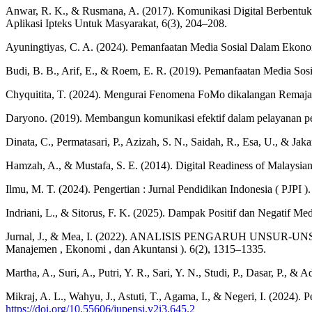
Anwar, R. K., & Rusmana, A. (2017). Komunikasi Digital Berbentu
Aplikasi Ipteks Untuk Masyarakat, 6(3), 204–208.
Ayuningtiyas, C. A. (2024). Pemanfaatan Media Sosial Dalam Ekono
Budi, B. B., Arif, E., & Roem, E. R. (2019). Pemanfaatan Media Sos
Chyquitita, T. (2024). Mengurai Fenomena FoMo dikalangan Remaja
Daryono. (2019). Membangun komunikasi efektif dalam pelayanan pe
Dinata, C., Permatasari, P., Azizah, S. N., Saidah, R., Esa, U., & Ja
Hamzah, A., & Mustafa, S. E. (2014). Digital Readiness of Malaysian 
Ilmu, M. T. (2024). Pengertian : Jurnal Pendidikan Indonesia ( PJPI )
Indriani, L., & Sitorus, F. K. (2025). Dampak Positif dan Negatif Med
Jurnal, J., & Mea, I. (2022). ANALISIS PENGARUH UNS
Manajemen , Ekonomi , dan Akuntansi ). 6(2), 1315–1335.
Martha, A., Suri, A., Putri, Y. R., Sari, Y. N., Studi, P., Dasar, P
Mikraj, A. L., Wahyu, J., Astuti, T., Agama, I., & Negeri, I. (202
https://doi.org/10.55606/jupensi.v2i3.645.2