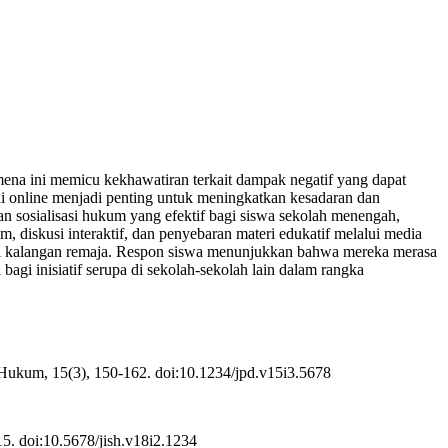
ena ini memicu kekhawatiran terkait dampak negatif yang dapat
di online menjadi penting untuk meningkatkan kesadaran dan
an sosialisasi hukum yang efektif bagi siswa sekolah menengah,
 diskusi interaktif, dan penyebaran materi edukatif melalui media
m di kalangan remaja. Respon siswa menunjukkan bahwa mereka merasa
gi inisiatif serupa di sekolah-sekolah lain dalam rangka
Hukum, 15(3), 150-162. doi:10.1234/jpd.v15i3.5678
5. doi:10.5678/jish.v18i2.1234