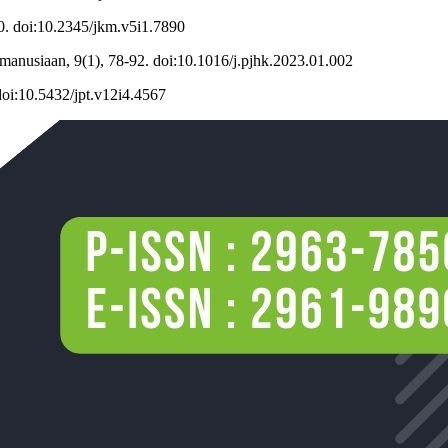
0. doi:10.2345/jkm.v5i1.7890
nusiaan, 9(1), 78-92. doi:10.1016/j.pjhk.2023.01.002
doi:10.5432/jpt.v12i4.4567