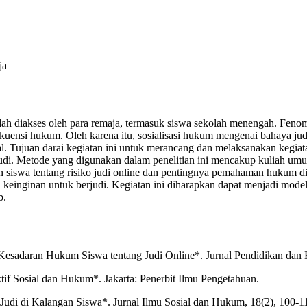
ja
dah diakses oleh para remaja, termasuk siswa sekolah menengah. Fenom
ekuensi hukum. Oleh karena itu, sosialisasi hukum mengenai bahaya ju
gal. Tujuan darai kegiatan ini untuk merancang dan melaksanakan kegiat
di. Metode yang digunakan dalam penelitian ini mencakup kuliah umum,
huan siswa tentang risiko judi online dan pentingnya pemahaman huku
inginan untuk berjudi. Kegiatan ini diharapkan dapat menjadi model ba
b.
 Kesadaran Hukum Siswa tentang Judi Online*. Jurnal Pendidikan dan 
if Sosial dan Hukum*. Jakarta: Penerbit Ilmu Pengetahuan.
udi di Kalangan Siswa*. Jurnal Ilmu Sosial dan Hukum, 18(2), 100-11