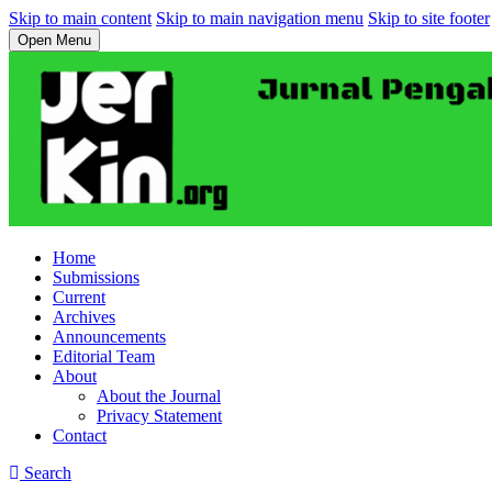
Skip to main content
Skip to main navigation menu
Skip to site footer
Open Menu
Home
Submissions
Current
Archives
Announcements
Editorial Team
About
About the Journal
Privacy Statement
Contact
Search