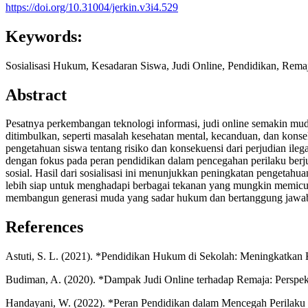
https://doi.org/10.31004/jerkin.v3i4.529
Keywords:
Sosialisasi Hukum, Kesadaran Siswa, Judi Online, Pendidikan, Rema
Abstract
Pesatnya perkembangan teknologi informasi, judi online semakin mu
ditimbulkan, seperti masalah kesehatan mental, kecanduan, dan kons
pengetahuan siswa tentang risiko dan konsekuensi dari perjudian ile
dengan fokus pada peran pendidikan dalam pencegahan perilaku berju
sosial. Hasil dari sosialisasi ini menunjukkan peningkatan pengeta
lebih siap untuk menghadapi berbagai tekanan yang mungkin memicu ke
membangun generasi muda yang sadar hukum dan bertanggung jawa
References
Astuti, S. L. (2021). *Pendidikan Hukum di Sekolah: Meningkatkan
Budiman, A. (2020). *Dampak Judi Online terhadap Remaja: Perspekt
Handayani, W. (2022). *Peran Pendidikan dalam Mencegah Perilaku J