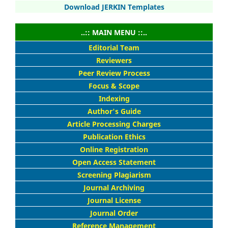
Download JERKIN Templates
..:: MAIN MENU ::..
Editorial Team
Reviewers
Peer Review Process
Focus & Scope
Indexing
Author's Guide
Article Processing Charges
Publication Ethics
Online Registration
Open Access Statement
Screening Plagiarism
Journal Archiving
Journal License
Journal Order
Reference Management