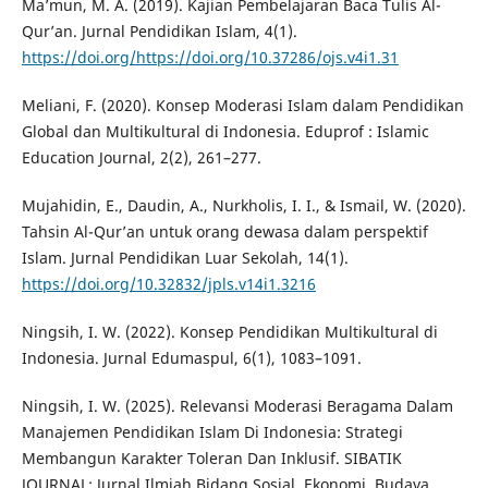
Ma’mun, M. A. (2019). Kajian Pembelajaran Baca Tulis Al-
Qur’an. Jurnal Pendidikan Islam, 4(1).
https://doi.org/https://doi.org/10.37286/ojs.v4i1.31
Meliani, F. (2020). Konsep Moderasi Islam dalam Pendidikan
Global dan Multikultural di Indonesia. Eduprof : Islamic
Education Journal, 2(2), 261–277.
Mujahidin, E., Daudin, A., Nurkholis, I. I., & Ismail, W. (2020).
Tahsin Al-Qur’an untuk orang dewasa dalam perspektif
Islam. Jurnal Pendidikan Luar Sekolah, 14(1).
https://doi.org/10.32832/jpls.v14i1.3216
Ningsih, I. W. (2022). Konsep Pendidikan Multikultural di
Indonesia. Jurnal Edumaspul, 6(1), 1083–1091.
Ningsih, I. W. (2025). Relevansi Moderasi Beragama Dalam
Manajemen Pendidikan Islam Di Indonesia: Strategi
Membangun Karakter Toleran Dan Inklusif. SIBATIK
JOURNAL: Jurnal Ilmiah Bidang Sosial, Ekonomi, Budaya,