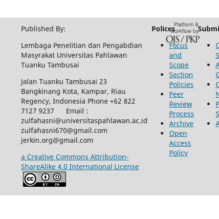
Published By:
Polices
Submi
Lembaga Penelitian dan Pengabdian
Focus
Masyrakat Universitas Pahlawan
and
Tuanku Tambusai
Scope
Section
Jalan Tuanku Tambusai 23
Policies
Bangkinang Kota, Kampar, Riau
Peer
Regency, Indonesia Phone +62 822
Review
P
7127 9237 Email :
Process
zulfahasni@universitaspahlawan.ac.id
Archive
zulfahasni670@gmail.com
Open
jerkin.org@gmail.com
Access
Policy
a Creative Commons Attribution-
ShareAlike 4.0 International License