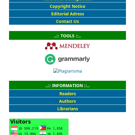
Copyright Notice
Editorial Adress
Contact Us
..:: TOOLS ::..
..:: INFORMATION ::..
Readers
Authors
Librarians