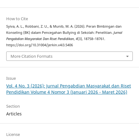
How to Cite
Syiva, A. L., Robbani, Z. U., & Munib, M. A. (2026). Peran Bimbingan dan
Konseling (BK) dalam Pencegahan Bullying di Sekolah: Penelitian.
Jurnal
Pengabdian Masyarakat Dan Riset Pendidikan
,
4
(3), 18758–18761.
https://doi.org/10.31004/jerkin.v4i3.5406
More Citation Formats
Issue
Vol. 4 No. 3 (2026): Jurnal Pengabdian Masyarakat dan Riset
Pendidikan Volume 4 Nomor 3 (Januari 2026 - Maret 2026)
Section
Articles
License