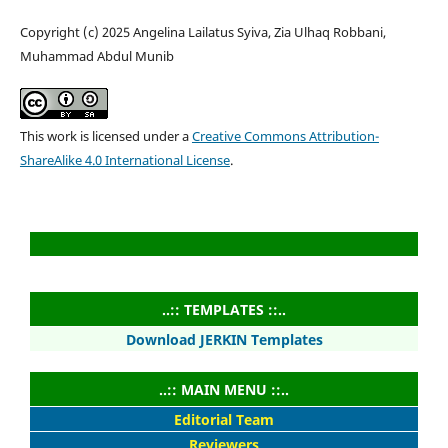
Copyright (c) 2025 Angelina Lailatus Syiva, Zia Ulhaq Robbani,
Muhammad Abdul Munib
This work is licensed under a
Creative Commons Attribution-
ShareAlike 4.0 International License
.
..:: TEMPLATES ::..
Download JERKIN Templates
..:: MAIN MENU ::..
Editorial Team
Reviewers