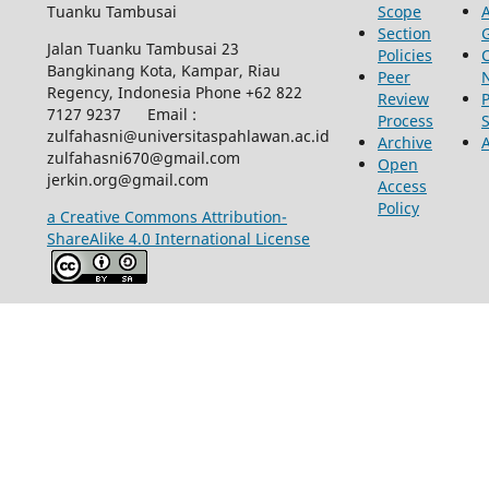
Tuanku Tambusai
Scope
Section
Jalan Tuanku Tambusai 23
Policies
Bangkinang Kota, Kampar, Riau
Peer
Regency, Indonesia Phone +62 822
Review
P
7127 9237 Email :
Process
zulfahasni@universitaspahlawan.ac.id
Archive
zulfahasni670@gmail.com
Open
jerkin.org@gmail.com
Access
Policy
a Creative Commons Attribution-
ShareAlike 4.0 International License