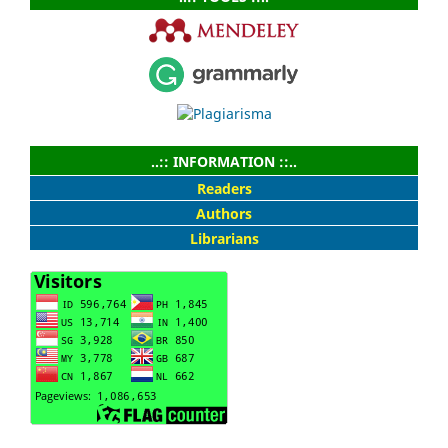
..:: INFORMATION ::..
Readers
Authors
Librarians