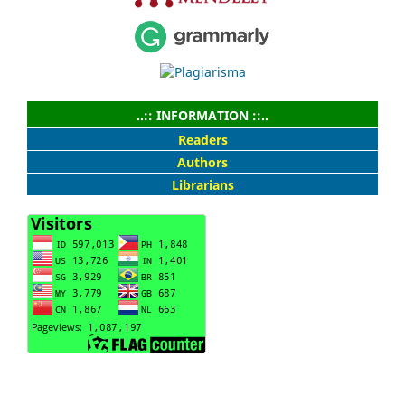
..:: INFORMATION ::..
Readers
Authors
Librarians