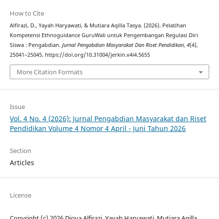
How to Cite
Alfirazi, D., Yayah Haryawati, & Mutiara Aqilla Tasya. (2026). Pelatihan
Kompetensi Ethnoguidance GuruWali untuk Pengembangan Regulasi Diri
Siswa : Pengabdian.
Jurnal Pengabdian Masyarakat Dan Riset Pendidikan
,
4
(4),
25041–25045. https://doi.org/10.31004/jerkin.v4i4.5655
More Citation Formats
Issue
Vol. 4 No. 4 (2026): Jurnal Pengabdian Masyarakat dan Riset
Pendidikan Volume 4 Nomor 4 April - Juni Tahun 2026
Section
Articles
License
Copyright (c) 2026 Diova Alfirazi, Yayah Haryawati, Mutiara Aqilla