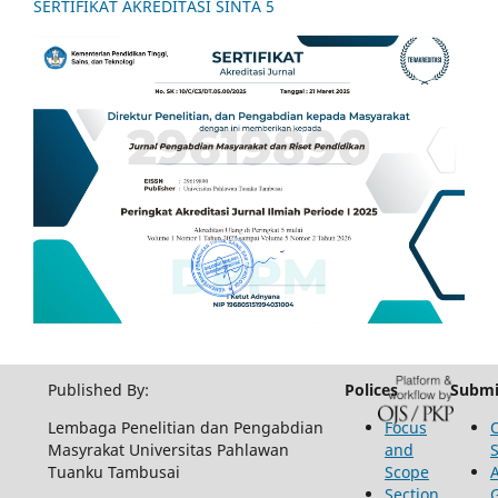
SERTIFIKAT AKREDITASI SINTA 5
Published By:
Polices
Submi
Lembaga Penelitian dan Pengabdian
Focus
Masyrakat Universitas Pahlawan
and
Tuanku Tambusai
Scope
Section