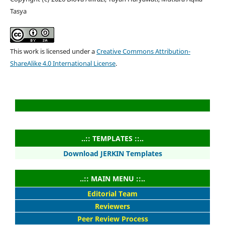
Tasya
This work is licensed under a
Creative Commons Attribution-
ShareAlike 4.0 International License
.
..:: TEMPLATES ::..
Download JERKIN Templates
..:: MAIN MENU ::..
Editorial Team
Reviewers
Peer Review Process