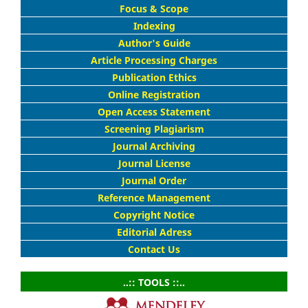
Focus & Scope
Indexing
Author's Guide
Article Processing Charges
Publication Ethics
Online Registration
Open Access Statement
Screening Plagiarism
Journal Archiving
Journal License
Journal Order
Reference Management
Copyright Notice
Editorial Adress
Contact Us
..:: TOOLS ::..