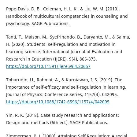
Pope-Davis, D. B., Coleman, H. L. K., & Liu, W. M. (2010).
Handbook of multicultural competencies in counseling and
psychology. SAGE Publications.
Tanti, T., Maison, M., Syefrinando, B., Daryanto, M., & Salma,
H. (2020). Students' self-regulation and motivation in
learning science. International Journal of Evaluation and
Research in Education (IJERE), 9(4), 865-873.
https://doi.org/10.11591/ijere.v9i4.20657
Toharudin, U., Rahmat, A., & Kurniawan, I. S. (2019). The
importance of self-efficacy and self-regulation in learning.
Journal of Physics: Conference Series, 1157(4), 042095.
https://doi.org/10.1088/1742-6596/1157/4/042095
Yin, R. K. (2018). Case study research and applications:
Design and methods (6th ed.). SAGE Publications.
Zimmerman, B. J. (2000). Attaining Self Regulation: A social