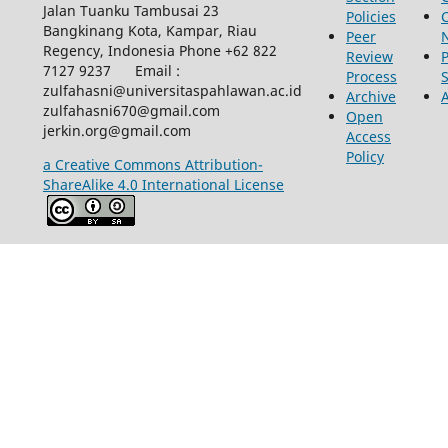
Jalan Tuanku Tambusai 23
Policies
Bangkinang Kota, Kampar, Riau
Peer
Regency, Indonesia Phone +62 822
Review
P
7127 9237 Email :
Process
zulfahasni@universitaspahlawan.ac.id
Archive
zulfahasni670@gmail.com
Open
jerkin.org@gmail.com
Access
Policy
a Creative Commons Attribution-
ShareAlike 4.0 International License