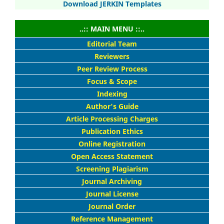
Download JERKIN Templates
..:: MAIN MENU ::..
Editorial Team
Reviewers
Peer Review Process
Focus & Scope
Indexing
Author's Guide
Article Processing Charges
Publication Ethics
Online Registration
Open Access Statement
Screening Plagiarism
Journal Archiving
Journal License
Journal Order
Reference Management