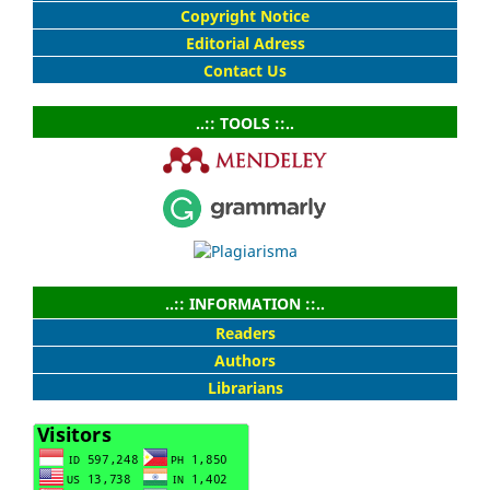
Copyright Notice
Editorial Adress
Contact Us
..:: TOOLS ::..
..:: INFORMATION ::..
Readers
Authors
Librarians