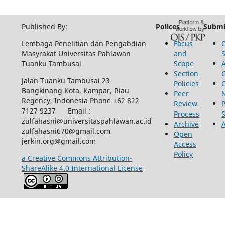
Published By:
Polices
Submi
Lembaga Penelitian dan Pengabdian
Focus
Masyrakat Universitas Pahlawan
and
Tuanku Tambusai
Scope
Section
Jalan Tuanku Tambusai 23
Policies
Bangkinang Kota, Kampar, Riau
Peer
Regency, Indonesia Phone +62 822
Review
P
7127 9237 Email :
Process
zulfahasni@universitaspahlawan.ac.id
Archive
zulfahasni670@gmail.com
Open
jerkin.org@gmail.com
Access
Policy
a Creative Commons Attribution-
ShareAlike 4.0 International License