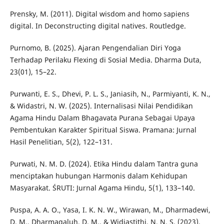
Prensky, M. (2011). Digital wisdom and homo sapiens
digital. In Deconstructing digital natives. Routledge.
Purnomo, B. (2025). Ajaran Pengendalian Diri Yoga
Terhadap Perilaku Flexing di Sosial Media. Dharma Duta,
23(01), 15–22.
Purwanti, E. S., Dhevi, P. L. S., Janiasih, N., Parmiyanti, K. N.,
& Widastri, N. W. (2025). Internalisasi Nilai Pendidikan
Agama Hindu Dalam Bhagavata Purana Sebagai Upaya
Pembentukan Karakter Spiritual Siswa. Pramana: Jurnal
Hasil Penelitian, 5(2), 122–131.
Purwati, N. M. D. (2024). Etika Hindu dalam Tantra guna
menciptakan hubungan Harmonis dalam Kehidupan
Masyarakat. ŚRUTI: Jurnal Agama Hindu, 5(1), 133–140.
Puspa, A. A. O., Yasa, I. K. N. W., Wirawan, M., Dharmadewi,
D. M., Dharmagaluh, D. M., & Widiastithi, N. N. S. (2023).