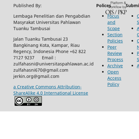
Published By:
Polices
Submi
Lembaga Penelitian dan Pengabdian
Focus
Masyrakat Universitas Pahlawan
and
Tuanku Tambusai
Scope
Section
Jalan Tuanku Tambusai 23
Policies
Bangkinang Kota, Kampar, Riau
Peer
Regency, Indonesia Phone +62 822
Review
P
7127 9237 Email :
Process
zulfahasni@universitaspahlawan.ac.id
Archive
zulfahasni670@gmail.com
Open
jerkin.org@gmail.com
Access
Policy
a Creative Commons Attribution-
ShareAlike 4.0 International License