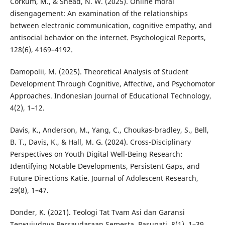
Corkum, M., & Shead, N. W. (2025). Online moral
disengagement: An examination of the relationships
between electronic communication, cognitive empathy, and
antisocial behavior on the internet. Psychological Reports,
128(6), 4169–4192.
Damopolii, M. (2025). Theoretical Analysis of Student
Development Through Cognitive, Affective, and Psychomotor
Approaches. Indonesian Journal of Educational Technology,
4(2), 1–12.
Davis, K., Anderson, M., Yang, C., Choukas-bradley, S., Bell,
B. T., Davis, K., & Hall, M. G. (2024). Cross-Disciplinary
Perspectives on Youth Digital Well-Being Research:
Identifying Notable Developments, Persistent Gaps, and
Future Directions Katie. Journal of Adolescent Research,
29(8), 1–47.
Donder, K. (2021). Teologi Tat Tvam Asi dan Garansi
Terwujudnya Persaudaraan Semesta. Pasupati, 8(1), 1–39.