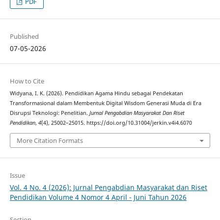
PDF
Published
07-05-2026
How to Cite
Widyana, I. K. (2026). Pendidikan Agama Hindu sebagai Pendekatan
Transformasional dalam Membentuk Digital Wisdom Generasi Muda di Era
Disrupsi Teknologi: Penelitian.
Jurnal Pengabdian Masyarakat Dan Riset
Pendidikan
,
4
(4), 25002–25015. https://doi.org/10.31004/jerkin.v4i4.6070
More Citation Formats
Issue
Vol. 4 No. 4 (2026): Jurnal Pengabdian Masyarakat dan Riset
Pendidikan Volume 4 Nomor 4 April - Juni Tahun 2026
Section