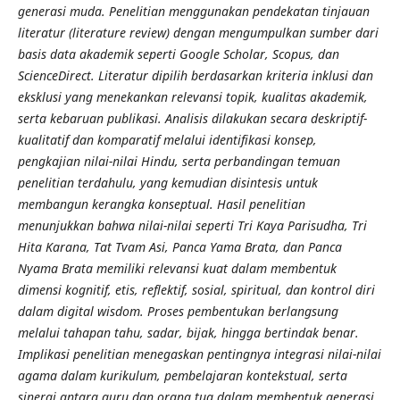
generasi muda. Penelitian menggunakan pendekatan tinjauan
literatur (literature review) dengan mengumpulkan sumber dari
basis data akademik seperti Google Scholar, Scopus, dan
ScienceDirect. Literatur dipilih berdasarkan kriteria inklusi dan
eksklusi yang menekankan relevansi topik, kualitas akademik,
serta kebaruan publikasi. Analisis dilakukan secara deskriptif-
kualitatif dan komparatif melalui identifikasi konsep,
pengkajian nilai-nilai Hindu, serta perbandingan temuan
penelitian terdahulu, yang kemudian disintesis untuk
membangun kerangka konseptual. Hasil penelitian
menunjukkan bahwa nilai-nilai seperti Tri Kaya Parisudha, Tri
Hita Karana, Tat Tvam Asi, Panca Yama Brata, dan Panca
Nyama Brata memiliki relevansi kuat dalam membentuk
dimensi kognitif, etis, reflektif, sosial, spiritual, dan kontrol diri
dalam digital wisdom. Proses pembentukan berlangsung
melalui tahapan tahu, sadar, bijak, hingga bertindak benar.
Implikasi penelitian menegaskan pentingnya integrasi nilai-nilai
agama dalam kurikulum, pembelajaran kontekstual, serta
sinergi antara guru dan orang tua dalam membentuk generasi