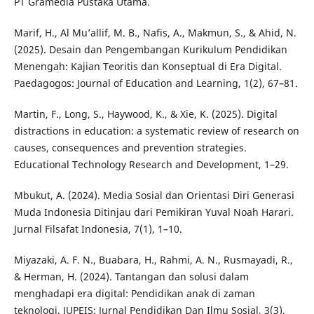
PT Gramedia Pustaka Utama.
Marif, H., Al Mu’allif, M. B., Nafis, A., Makmun, S., & Ahid, N.
(2025). Desain dan Pengembangan Kurikulum Pendidikan
Menengah: Kajian Teoritis dan Konseptual di Era Digital.
Paedagogos: Journal of Education and Learning, 1(2), 67–81.
Martin, F., Long, S., Haywood, K., & Xie, K. (2025). Digital
distractions in education: a systematic review of research on
causes, consequences and prevention strategies.
Educational Technology Research and Development, 1–29.
Mbukut, A. (2024). Media Sosial dan Orientasi Diri Generasi
Muda Indonesia Ditinjau dari Pemikiran Yuval Noah Harari.
Jurnal Filsafat Indonesia, 7(1), 1–10.
Miyazaki, A. F. N., Buabara, H., Rahmi, A. N., Rusmayadi, R.,
& Herman, H. (2024). Tantangan dan solusi dalam
menghadapi era digital: Pendidikan anak di zaman
teknologi. JUPEIS: Jurnal Pendidikan Dan Ilmu Sosial, 3(3),