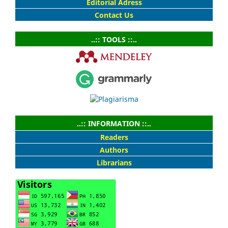
Editorial Adress
Contact Us
..:: TOOLS ::..
..:: INFORMATION ::..
Readers
Authors
Librarians