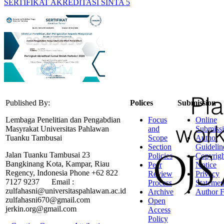
SERTIFIKAT AKREDITASI SINTA 5
Published By:
Polices
Submission
Lembaga Penelitian dan Pengabdian
Focus
Online
Masyrakat Universitas Pahlawan
and
Submiss
Tuanku Tambusai
Scope
Author
Section
Guidelin
Jalan Tuanku Tambusai 23
Policies
Copyrigh
Bangkinang Kota, Kampar, Riau
Peer
Notice
Regency, Indonesia Phone +62 822
Review
Privacy
7127 9237 Email :
Process
Statemen
zulfahasni@universitaspahlawan.ac.id
Archive
Author F
zulfahasni670@gmail.com
Open
jerkin.org@gmail.com
Access
Policy