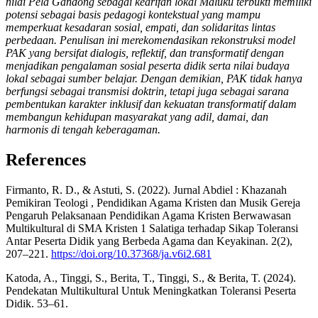
nilai Pela Gandong sebagai kearifan lokal Maluku terbukti memiliki
potensi sebagai basis pedagogi kontekstual yang mampu
memperkuat kesadaran sosial, empati, dan solidaritas lintas
perbedaan. Penulisan ini merekomendasikan rekonstruksi model
PAK yang bersifat dialogis, reflektif, dan transformatif dengan
menjadikan pengalaman sosial peserta didik serta nilai budaya
lokal sebagai sumber belajar. Dengan demikian, PAK tidak hanya
berfungsi sebagai transmisi doktrin, tetapi juga sebagai sarana
pembentukan karakter inklusif dan kekuatan transformatif dalam
membangun kehidupan masyarakat yang adil, damai, dan
harmonis di tengah keberagaman.
References
Firmanto, R. D., & Astuti, S. (2022). Jurnal Abdiel : Khazanah
Pemikiran Teologi , Pendidikan Agama Kristen dan Musik Gereja
Pengaruh Pelaksanaan Pendidikan Agama Kristen Berwawasan
Multikultural di SMA Kristen 1 Salatiga terhadap Sikap Toleransi
Antar Peserta Didik yang Berbeda Agama dan Keyakinan. 2(2),
207–221.
https://doi.org/10.37368/ja.v6i2.681
Katoda, A., Tinggi, S., Berita, T., Tinggi, S., & Berita, T. (2024).
Pendekatan Multikultural Untuk Meningkatkan Toleransi Peserta
Didik. 53–61.