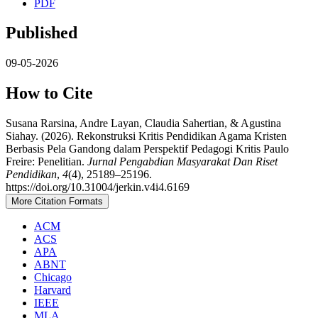
PDF
Published
09-05-2026
How to Cite
Susana Rarsina, Andre Layan, Claudia Sahertian, & Agustina
Siahay. (2026). Rekonstruksi Kritis Pendidikan Agama Kristen
Berbasis Pela Gandong dalam Perspektif Pedagogi Kritis Paulo
Freire: Penelitian.
Jurnal Pengabdian Masyarakat Dan Riset
Pendidikan
,
4
(4), 25189–25196.
https://doi.org/10.31004/jerkin.v4i4.6169
More Citation Formats
ACM
ACS
APA
ABNT
Chicago
Harvard
IEEE
MLA