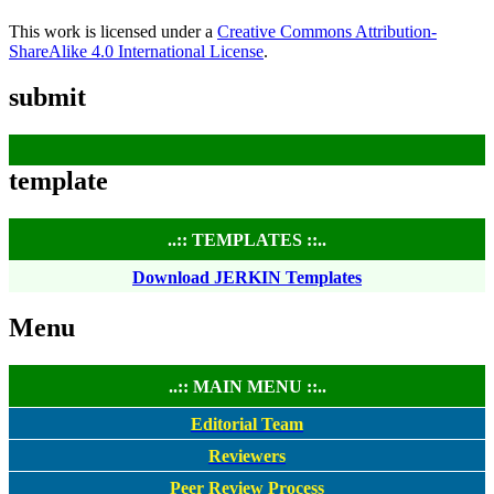
This work is licensed under a
Creative Commons Attribution-
ShareAlike 4.0 International License
.
submit
template
..:: TEMPLATES ::..
Download JERKIN Templates
Menu
..:: MAIN MENU ::..
Editorial Team
Reviewers
Peer Review Process