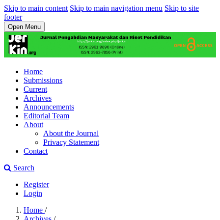
Skip to main content
Skip to main navigation menu
Skip to site
footer
Open Menu
Home
Submissions
Current
Archives
Announcements
Editorial Team
About
About the Journal
Privacy Statement
Contact
Search
Register
Login
Home
/
Archives
/