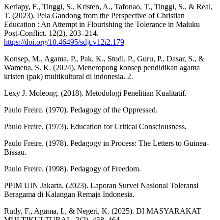
Keriapy, F., Tinggi, S., Kristen, A., Tafonao, T., Tinggi, S., & Real,
T. (2023). Pela Gandong from the Perspective of Christian
Education : An Attempt in Flourishing the Tolerance in Maluku
Post-Conflict. 12(2), 203–214.
https://doi.org/10.46495/sdjt.v12i2.179
Konsep, M., Agama, P., Pak, K., Studi, P., Guru, P., Dasar, S., &
Wamena, S. K. (2024). Meneropong konsep pendidikan agama
kristen (pak) multikultural di indonesia. 2.
Lexy J. Moleong. (2018). Metodologi Penelitian Kualitatif.
Paulo Freire. (1970). Pedagogy of the Oppressed.
Paulo Freire. (1973). Education for Critical Consciousness.
Paulo Freire. (1978). Pedagogy in Process: The Letters to Guinea-
Bissau.
Paulo Freire. (1998). Pedagogy of Freedom.
PPIM UIN Jakarta. (2023). Laporan Survei Nasional Toleransi
Beragama di Kalangan Remaja Indonesia.
Rudy, F., Agama, I., & Negeri, K. (2025). DI MASYARAKAT
MULTIKULTURAL. 3(2), 458–464.