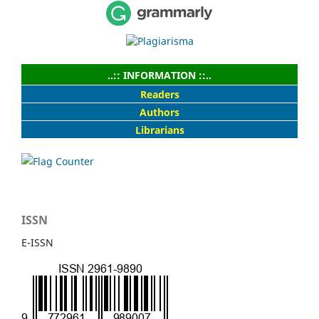
..:: INFORMATION ::..
Readers
Authors
Librarians
ISSN
E-ISSN