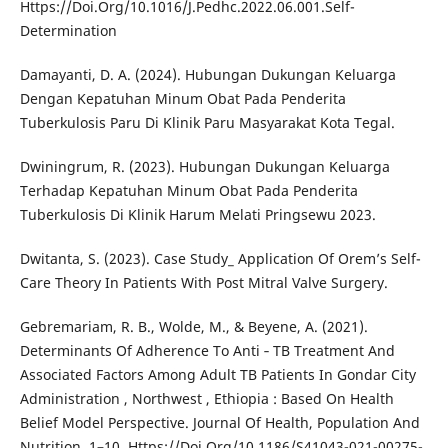
Https://Doi.Org/10.1016/J.Pedhc.2022.06.001.Self-
Determination
Damayanti, D. A. (2024). Hubungan Dukungan Keluarga
Dengan Kepatuhan Minum Obat Pada Penderita
Tuberkulosis Paru Di Klinik Paru Masyarakat Kota Tegal.
Dwiningrum, R. (2023). Hubungan Dukungan Keluarga
Terhadap Kepatuhan Minum Obat Pada Penderita
Tuberkulosis Di Klinik Harum Melati Pringsewu 2023.
Dwitanta, S. (2023). Case Study_ Application Of Orem’s Self-
Care Theory In Patients With Post Mitral Valve Surgery.
Gebremariam, R. B., Wolde, M., & Beyene, A. (2021).
Determinants Of Adherence To Anti ‑ TB Treatment And
Associated Factors Among Adult TB Patients In Gondar City
Administration , Northwest , Ethiopia : Based On Health
Belief Model Perspective. Journal Of Health, Population And
Nutrition, 1–10. Https://Doi.Org/10.1186/S41043-021-00275-