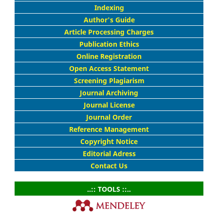
Indexing
Author's Guide
Article Processing Charges
Publication Ethics
Online Registration
Open Access Statement
Screening Plagiarism
Journal Archiving
Journal License
Journal Order
Reference Management
Copyright Notice
Editorial Adress
Contact Us
..:: TOOLS ::..