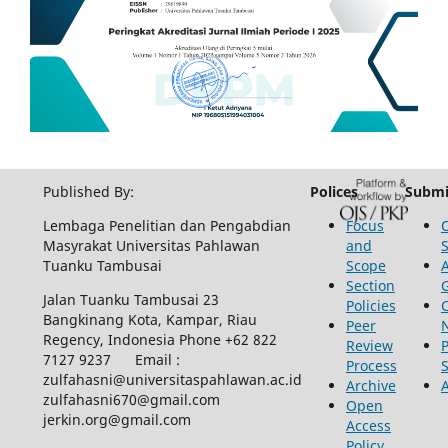
Published By:
Polices
Submi
Lembaga Penelitian dan Pengabdian
Focus
Masyrakat Universitas Pahlawan
and
Tuanku Tambusai
Scope
Section
Jalan Tuanku Tambusai 23
Policies
Bangkinang Kota, Kampar, Riau
Peer
Regency, Indonesia Phone +62 822
Review
P
7127 9237 Email :
Process
zulfahasni@universitaspahlawan.ac.id
Archive
zulfahasni670@gmail.com
Open
jerkin.org@gmail.com
Access
Policy