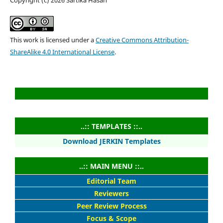
Copyright (c) 2026 Sartika Hasan
This work is licensed under a
Creative Commons Attribution-
ShareAlike 4.0 International License
.
..:: TEMPLATES ::..
Download JERKIN Templates
..:: MAIN MENU ::..
Editorial Team
Reviewers
Peer Review Process
Focus & Scope