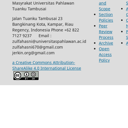
Masyrakat Universitas Pahlawan
and
Tuanku Tambusai
Scope
Section
Jalan Tuanku Tambusai 23
Policies
Bangkinang Kota, Kampar, Riau
Peer
Regency, Indonesia Phone +62 822
Review
P
7127 9237 Email :
Process
zulfahasni@universitaspahlawan.ac.id
Archive
zulfahasni670@gmail.com
Open
jerkin.org@gmail.com
Access
Policy
a Creative Commons Attribution-
ShareAlike 4.0 International License