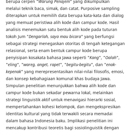
berupa cerpen "
Warung Penajem
" yang dikumpulkan
melalui teknik baca, simak, dan catat. Purposive sampling
diterapkan untuk memilih data berupa kata-kata dan dialog
yang memuat peristiwa alih kode dan campur kode. Hasil
analisis menemukan satu bentuk alih kode pada tuturan
tokoh Jum "
Dengarlah, saya mau bicara
" yang berfungsi
sebagai strategi menegaskan otoritas di tengah ketegangan
relasional, serta enam bentuk campur kode berupa
penyisipan kosakata bahasa Jawa seperti "
Kang
", "
Oalah
",
"
eling
", "
wareg, anget, rapet
", "
begitu-begitu
", dan "
enak-
kepenak
" yang merepresentasikan nilai-nilai filosofis, emosi,
dan konsep kebahagiaan komunal khas budaya Jawa.
Simpulan penelitian menunjukkan bahwa alih kode dan
campur kode bukan sekadar pewarna lokal, melainkan
strategi linguistik aktif untuk menavigasi hierarki sosial,
mempertahankan kohesi kelompok, dan mengekspresikan
identitas kultural yang tidak terwakili secara memadai
dalam bahasa Indonesia baku. Implikasi penelitian ini
mencakup kontribusi teoretis bagi sosiolinguistik dengan