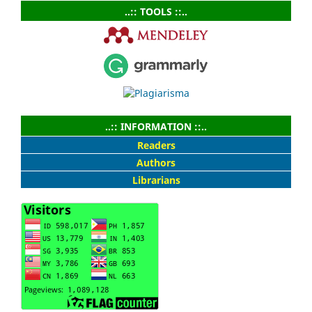
..:: TOOLS ::..
..:: INFORMATION ::..
Readers
Authors
Librarians