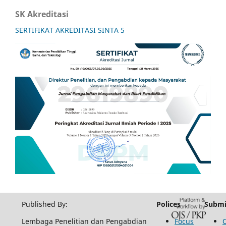
SK Akreditasi
SERTIFIKAT AKREDITASI SINTA 5
Published By:
Polices
Submi
Lembaga Penelitian dan Pengabdian
Focus