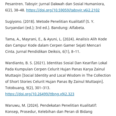
Pesantren. Tabsyir: Jurnal Dakwah dan Sosial Humaniora,
6(2), 38–48.
https://doi.org/10.59059/tabsyir.v6i2.2102
Sugiyono. (2018). Metode Penelitian Kualitatif (S. Y.
Suryandari (ed.); 3rd ed.). Bandung: Alfabeta.
Tama, A., Mayrani, E., & Ayuni, L. (2024). Analisis Alih Kode
dan Campur Kode dalam Cerpen Gamer Sejati Mencari
Cinta. Jurnal Pendidikan Deiksis, 6(1), 8–11.
Wardianto, B. S. (2021). Identitas Sosial Dan Kearifan Lokal
Pada Kumpulan Cerpen Celurit Hujan Panas Karya Zainul
Muttaqin [Social Identity and Local Wisdom in The Collection
of Short Stories Celurit Hujan Panas By Zainul Muttaqin].
Totobuang, 9(2), 301–313.
https://doi.org/10.26499/ttbng.v9i2.323
Waruwu, M. (2024). Pendekatan Penelitian Kualitatif:
Konsep, Prosedur, Kelebihan dan Peran di Bidang