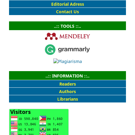
Editorial Adress
Contact Us
..:: TOOLS ::..
..:: INFORMATION ::..
Readers
Authors
Librarians