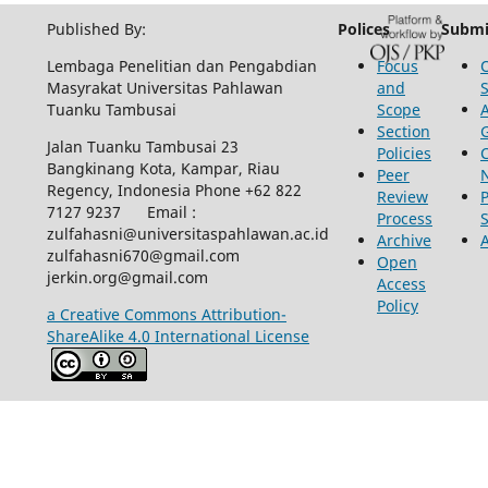
Published By:
Polices
Submi
Lembaga Penelitian dan Pengabdian
Focus
Masyrakat Universitas Pahlawan
and
Tuanku Tambusai
Scope
Section
Jalan Tuanku Tambusai 23
Policies
Bangkinang Kota, Kampar, Riau
Peer
Regency, Indonesia Phone +62 822
Review
P
7127 9237 Email :
Process
zulfahasni@universitaspahlawan.ac.id
Archive
zulfahasni670@gmail.com
Open
jerkin.org@gmail.com
Access
Policy
a Creative Commons Attribution-
ShareAlike 4.0 International License