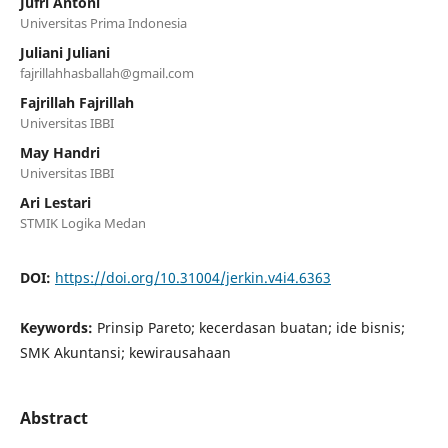
Jufri Antoni
Universitas Prima Indonesia
Juliani Juliani
fajrillahhasballah@gmail.com
Fajrillah Fajrillah
Universitas IBBI
May Handri
Universitas IBBI
Ari Lestari
STMIK Logika Medan
DOI:
https://doi.org/10.31004/jerkin.v4i4.6363
Keywords:
Prinsip Pareto; kecerdasan buatan; ide bisnis;
SMK Akuntansi; kewirausahaan
Abstract