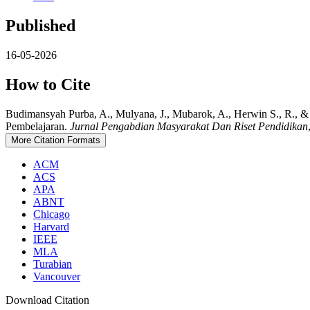
Published
16-05-2026
How to Cite
Budimansyah Purba, A., Mulyana, J., Mubarok, A., Herwin S., R.,
Pembelajaran.
Jurnal Pengabdian Masyarakat Dan Riset Pendidikan
More Citation Formats
ACM
ACS
APA
ABNT
Chicago
Harvard
IEEE
MLA
Turabian
Vancouver
Download Citation