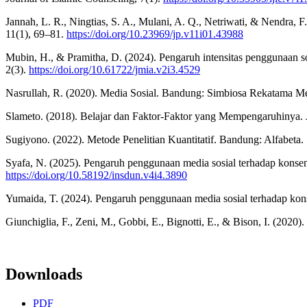
Jannah, L. R., Ningtias, S. A., Mulani, A. Q., Netriwati, & Nendra, 
11(1), 69–81.
https://doi.org/10.23969/jp.v11i01.43988
Mubin, H., & Pramitha, D. (2024). Pengaruh intensitas penggunaan sos
2(3).
https://doi.org/10.61722/jmia.v2i3.4529
Nasrullah, R. (2020). Media Sosial. Bandung: Simbiosa Rekatama Me
Slameto. (2018). Belajar dan Faktor-Faktor yang Mempengaruhinya. J
Sugiyono. (2022). Metode Penelitian Kuantitatif. Bandung: Alfabeta.
Syafa, N. (2025). Pengaruh penggunaan media sosial terhadap konsen
https://doi.org/10.58192/insdun.v4i4.3890
Yumaida, T. (2024). Pengaruh penggunaan media sosial terhadap ko
Giunchiglia, F., Zeni, M., Gobbi, E., Bignotti, E., & Bison, I. (202
Downloads
PDF