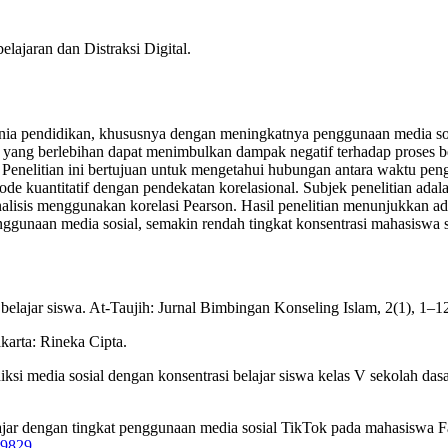
lajaran dan Distraksi Digital.
nia pendidikan, khususnya dengan meningkatnya penggunaan media so
ang berlebihan dapat menimbulkan dampak negatif terhadap proses be
i. Penelitian ini bertujuan untuk mengetahui hubungan antara waktu pe
e kuantitatif dengan pendekatan korelasional. Subjek penelitian adala
alisis menggunakan korelasi Pearson. Hasil penelitian menunjukkan a
nggunaan media sosial, semakin rendah tingkat konsentrasi mahasiswa 
belajar siswa. At-Taujih: Jurnal Bimbingan Konseling Islam, 2(1), 1–1
karta: Rineka Cipta.
iksi media sosial dengan konsentrasi belajar siswa kelas V sekolah das
lajar dengan tingkat penggunaan media sosial TikTok pada mahasiswa
1.9829