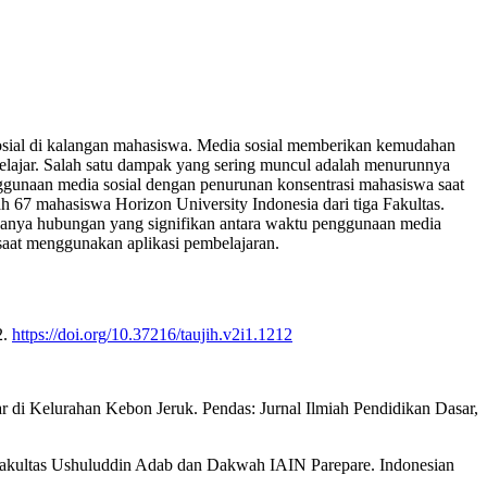
sial di kalangan mahasiswa. Media sosial memberikan kemudahan
lajar. Salah satu dampak yang sering muncul adalah menurunnya
nggunaan media sosial dengan penurunan konsentrasi mahasiswa saat
h 67 mahasiswa Horizon University Indonesia dari tiga Fakultas.
danya hubungan yang signifikan antara waktu penggunaan media
saat menggunakan aplikasi pembelajaran.
2.
https://doi.org/10.37216/taujih.v2i1.1212
ar di Kelurahan Kebon Jeruk. Pendas: Jurnal Ilmiah Pendidikan Dasar,
 Fakultas Ushuluddin Adab dan Dakwah IAIN Parepare. Indonesian