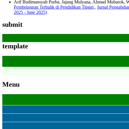
Arif Budimansyah Purba, Jajang Mulyana, Ahmad Mubarok,
Pembelajaran Terbalik di Pendidikan Tinggi
,
Jurnal Pengabdia
2025 - June 2025)
submit
template
Menu