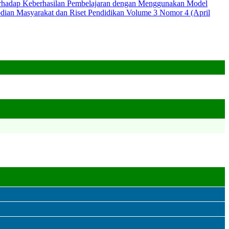
terhadap Keberhasilan Pembelajaran dengan Menggunakan Model
abdian Masyarakat dan Riset Pendidikan Volume 3 Nomor 4 (April