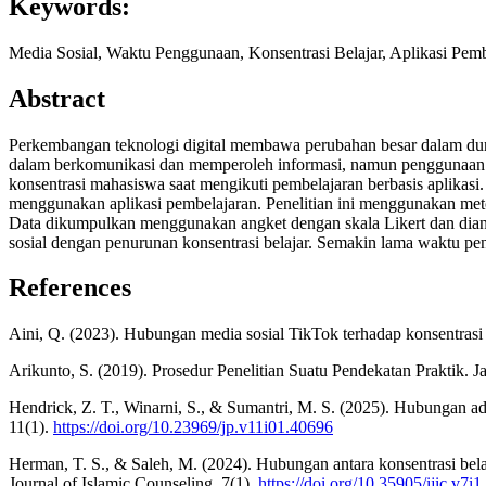
Keywords:
Media Sosial, Waktu Penggunaan, Konsentrasi Belajar, Aplikasi Pembe
Abstract
Perkembangan teknologi digital membawa perubahan besar dalam du
dalam berkomunikasi dan memperoleh informasi, namun penggunaan y
konsentrasi mahasiswa saat mengikuti pembelajaran berbasis aplikas
menggunakan aplikasi pembelajaran. Penelitian ini menggunakan metod
Data dikumpulkan menggunakan angket dengan skala Likert dan dian
sosial dengan penurunan konsentrasi belajar. Semakin lama waktu pe
References
Aini, Q. (2023). Hubungan media sosial TikTok terhadap konsentrasi 
Arikunto, S. (2019). Prosedur Penelitian Suatu Pendekatan Praktik. Ja
Hendrick, Z. T., Winarni, S., & Sumantri, M. S. (2025). Hubungan ad
11(1).
https://doi.org/10.23969/jp.v11i01.40696
Herman, T. S., & Saleh, M. (2024). Hubungan antara konsentrasi be
Journal of Islamic Counseling, 7(1).
https://doi.org/10.35905/ijic.v7i