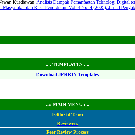
 Wawan Kusdiawan,
Analisis Dampak Pemanfaatan Teknologi Digital 
n Masyarakat dan Riset Pendidikan: Vol. 3 No. 4 (2025): Jurnal Peng
..:: TEMPLATES ::..
Download JERKIN Templates
..:: MAIN MENU ::..
Editorial Team
Reviewers
Peer Review Process