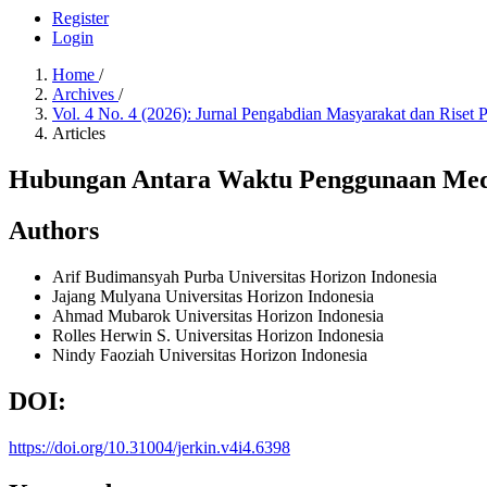
Register
Login
Home
/
Archives
/
Vol. 4 No. 4 (2026): Jurnal Pengabdian Masyarakat dan Riset
Articles
Hubungan Antara Waktu Penggunaan Media
Authors
Arif Budimansyah Purba
Universitas Horizon Indonesia
Jajang Mulyana
Universitas Horizon Indonesia
Ahmad Mubarok
Universitas Horizon Indonesia
Rolles Herwin S.
Universitas Horizon Indonesia
Nindy Faoziah
Universitas Horizon Indonesia
DOI:
https://doi.org/10.31004/jerkin.v4i4.6398