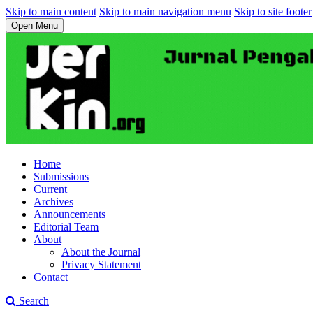
Skip to main content
Skip to main navigation menu
Skip to site footer
Open Menu
Home
Submissions
Current
Archives
Announcements
Editorial Team
About
About the Journal
Privacy Statement
Contact
Search