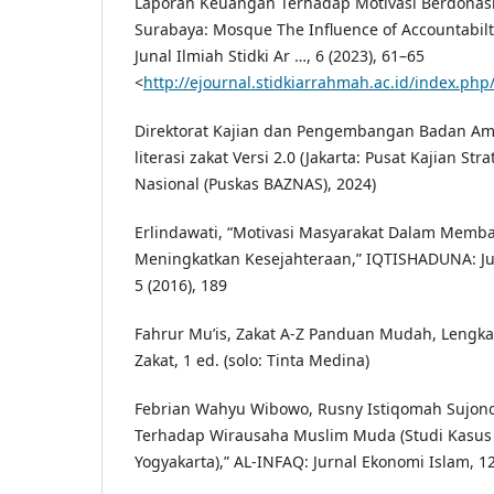
Laporan Keuangan Terhadap Motivasi Berdonasi
Surabaya: Mosque The Influence of Accountabilt
Junal Ilmiah Stidki Ar …, 6 (2023), 61–65
<
http://ejournal.stidkiarrahmah.ac.id/index.ph
Direktorat Kajian dan Pengembangan Badan Ami
literasi zakat Versi 2.0 (Jakarta: Pusat Kajian St
Nasional (Puskas BAZNAS), 2024)
Erlindawati, “Motivasi Masyarakat Dalam Memba
Meningkatkan Kesejahteraan,” IQTISHADUNA: Jur
5 (2016), 189
Fahrur Mu’is, Zakat A-Z Panduan Mudah, Lengka
Zakat, 1 ed. (solo: Tinta Medina)
Febrian Wahyu Wibowo, Rusny Istiqomah Sujono,
Terhadap Wirausaha Muslim Muda (Studi Kasus 
Yogyakarta),” AL-INFAQ: Jurnal Ekonomi Islam, 12