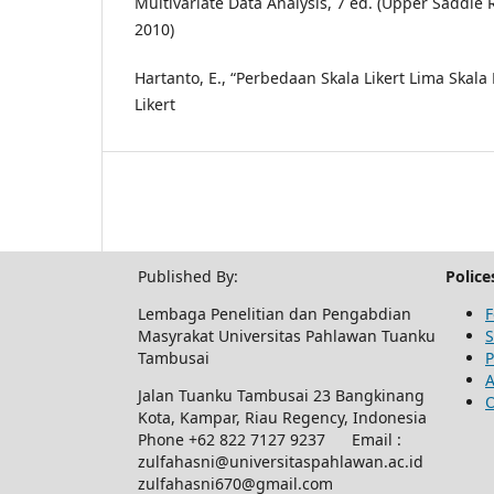
Multivariate Data Analysis, 7 ed. (Upper Saddle Ri
2010)
Hartanto, E., “Perbedaan Skala Likert Lima Skala
Likert
Published By:
Police
Lembaga Penelitian dan Pengabdian
F
Masyrakat Universitas Pahlawan Tuanku
S
Tambusai
P
A
Jalan Tuanku Tambusai 23 Bangkinang
O
Kota, Kampar, Riau Regency, Indonesia
Phone +62 822 7127 9237 Email :
zulfahasni@universitaspahlawan.ac.id
zulfahasni670@gmail.com