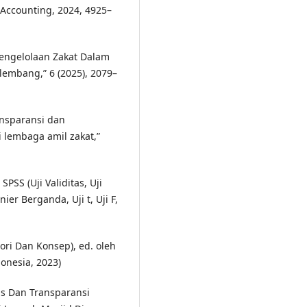
 Accounting, 2024, 4925–
 Pengelolaan Zakat Dalam
embang,” 6 (2025), 2079–
ransparansi dan
 lembaga amil zakat,”
PSS (Uji Validitas, Uji
ier Berganda, Uji t, Uji F,
ri Dan Konsep), ed. oleh
onesia, 2023)
tas Dan Transparansi