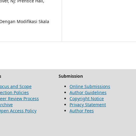
ver, NJ: Prentice Hall,
 Dengan Modifikasi Skala
s
Submission
ocus and Scope
Online Submissions
ection Policies
Author Guidelines
eer Review Process
Copyright Notice
rchive
Privacy Statement
pen Access Policy
Author Fees