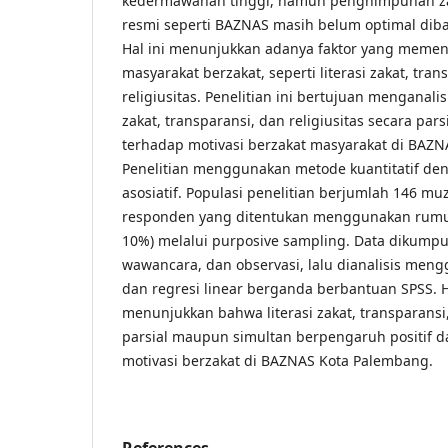
kedermawanan tinggi, namun penghimpunan za
resmi seperti BAZNAS masih belum optimal dib
Hal ini menunjukkan adanya faktor yang memen
masyarakat berzakat, seperti literasi zakat, tra
religiusitas. Penelitian ini bertujuan menganalis
zakat, transparansi, dan religiusitas secara pa
terhadap motivasi berzakat masyarakat di BAZ
Penelitian menggunakan metode kuantitatif de
asosiatif. Populasi penelitian berjumlah 146 m
responden yang ditentukan menggunakan rumus
10%) melalui purposive sampling. Data dikumpul
wawancara, dan observasi, lalu dianalisis meng
dan regresi linear berganda berbantuan SPSS. H
menunjukkan bahwa literasi zakat, transparansi,
parsial maupun simultan berpengaruh positif d
motivasi berzakat di BAZNAS Kota Palembang.