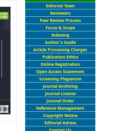
Editorial Team
Reviewers
Peer Review Process
Focus & Scope
Indexing
Author's Guide
Article Processing Charges
Publication Ethics
Online Registration
Open Access Statement
Screening Plagiarism
Journal Archiving
Journal License
Journal Order
Reference Management
Copyright Notice
Editorial Adress
Contact Us