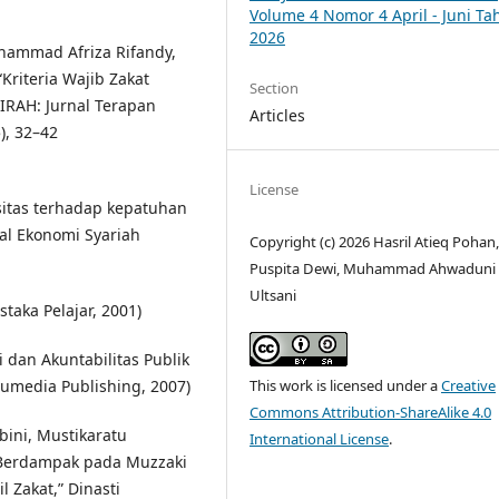
Volume 4 Nomor 4 April - Juni T
2026
hammad Afriza Rifandy,
“Kriteria Wajib Zakat
Section
IRAH: Jurnal Terapan
Articles
), 32–42
License
usitas terhadap kepatuhan
al Ekonomi Syariah
Copyright (c) 2026 Hasril Atieq Pohan
Puspita Dewi, Muhammad Ahwaduni 
Ultsani
staka Pelajar, 2001)
 dan Akuntabilitas Publik
This work is licensed under a
Creative
umedia Publishing, 2007)
Commons Attribution-ShareAlike 4.0
bini, Mustikaratu
International License
.
i Berdampak pada Muzzaki
Zakat,” Dinasti