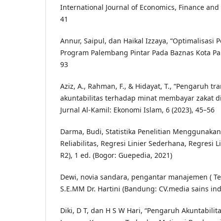
International Journal of Economics, Finance and
41
Annur, Saipul, dan Haikal Izzaya, “Optimalisasi
Program Palembang Pintar Pada Baznas Kota Pal
93
Aziz, A., Rahman, F., & Hidayat, T., “Pengaruh t
akuntabilitas terhadap minat membayar zakat di
Jurnal Al-Kamil: Ekonomi Islam, 6 (2023), 45–56
Darma, Budi, Statistika Penelitian Menggunakan S
Reliabilitas, Regresi Linier Sederhana, Regresi Lin
R2), 1 ed. (Bogor: Guepedia, 2021)
Dewi, novia sandara, pengantar manajemen ( Teo
S.E.MM Dr. Hartini (Bandung: CV.media sains ind
Diki, D T, dan H S W Hari, “Pengaruh Akuntabili