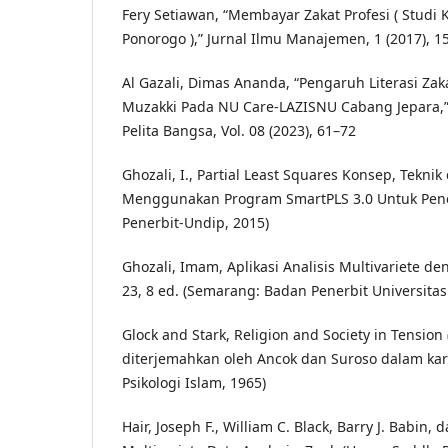
Fery Setiawan, “Membayar Zakat Profesi ( Studi
Ponorogo ),” Jurnal Ilmu Manajemen, 1 (2017), 1
Al Gazali, Dimas Ananda, “Pengaruh Literasi Za
Muzakki Pada NU Care-LAZISNU Cabang Jepara,”
Pelita Bangsa, Vol. 08 (2023), 61–72
Ghozali, I., Partial Least Squares Konsep, Teknik
Menggunakan Program SmartPLS 3.0 Untuk Penel
Penerbit-Undip, 2015)
Ghozali, Imam, Aplikasi Analisis Multivariete 
23, 8 ed. (Semarang: Badan Penerbit Universita
Glock and Stark, Religion and Society in Tension
diterjemahkan oleh Ancok dan Suroso dalam ka
Psikologi Islam, 1965)
Hair, Joseph F., William C. Black, Barry J. Babin,