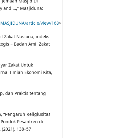
 Jemaah Masjid Di
y and …,” Masjiduna:
p/MASJIDUNA/article/view/168
>
l Zakat Nasiona, indeks
rategis – Badan Amil Zakat
yar Zakat Untuk
nal Ilmiah Ekonomi Kita,
p, dan Praktis tentang
 “Pengaruh Religiusitas
Pondok Pesantren di
 (2021), 138–57