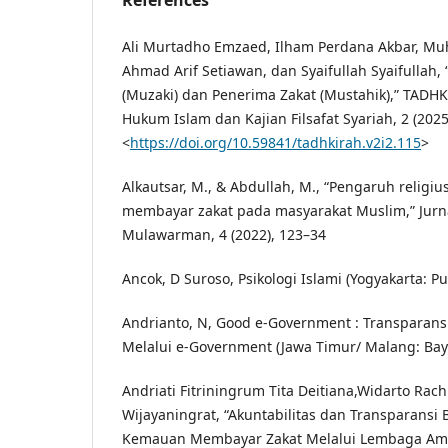
References
Ali Murtadho Emzaed, Ilham Perdana Akbar, Mu
Ahmad Arif Setiawan, dan Syaifullah Syaifullah, 
(Muzaki) dan Penerima Zakat (Mustahik),” TADHK
Hukum Islam dan Kajian Filsafat Syariah, 2 (2025
<
https://doi.org/10.59841/tadhkirah.v2i2.115
>
Alkautsar, M., & Abdullah, M., “Pengaruh religi
membayar zakat pada masyarakat Muslim,” Jurn
Mulawarman, 4 (2022), 123–34
Ancok, D Suroso, Psikologi Islami (Yogyakarta: Pu
Andrianto, N, Good e-Government : Transparansi
Melalui e-Government (Jawa Timur/ Malang: Bay
Andriati Fitriningrum Tita Deitiana,Widarto Rach
Wijayaningrat, “Akuntabilitas dan Transparans
Kemauan Membayar Zakat Melalui Lembaga Amil 