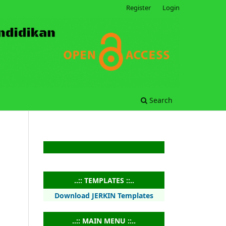
Register
Login
Search
..:: TEMPLATES ::..
Download JERKIN Templates
..:: MAIN MENU ::..