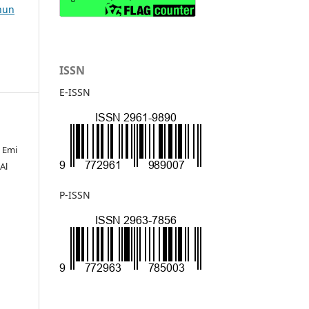
ahun
ISSN
E-ISSN
, Emi
Al
P-ISSN