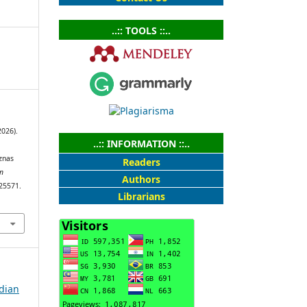
..:: TOOLS ::..
2026).
..:: INFORMATION ::..
znas
Readers
n
Authors
–25571.
Librarians
bdian