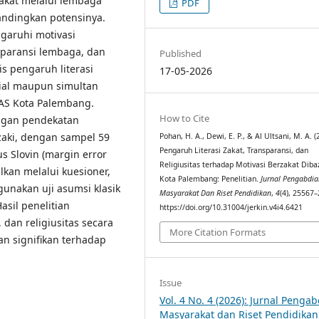
kat melalui lembaga
PDF
andingkan potensinya.
garuhi motivasi
nsparansi lembaga, dan
Published
is pengaruh literasi
17-05-2026
rsial maupun simultan
NAS Kota Palembang.
How to Cite
ngan pendekatan
uzaki, dengan sampel 59
Pohan, H. A., Dewi, E. P., & Al Ultsani, M. A. (
Pengaruh Literasi Zakat, Transparansi, dan
 Slovin (margin error
Religiusitas terhadap Motivasi Berzakat Diba
kan melalui kuesioner,
Kota Palembang: Penelitian.
Jurnal Pengabdia
gunakan uji asumsi klasik
Masyarakat Dan Riset Pendidikan
,
4
(4), 25567
asil penelitian
https://doi.org/10.31004/jerkin.v4i4.6421
 dan religiusitas secara
More Citation Formats
an signifikan terhadap
Issue
Vol. 4 No. 4 (2026): Jurnal Penga
Masyarakat dan Riset Pendidikan