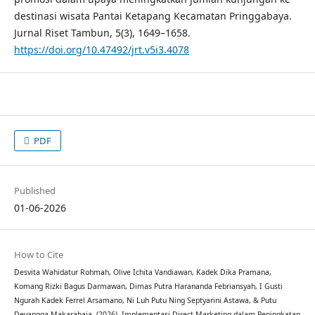
destinasi wisata Pantai Ketapang Kecamatan Pringgabaya.
Jurnal Riset Tambun, 5(3), 1649–1658.
https://doi.org/10.47492/jrt.v5i3.4078
PDF
Published
01-06-2026
How to Cite
Desvita Wahidatur Rohmah, Olive Ichita Vandiawan, Kadek Dika Pramana,
Komang Rizki Bagus Darmawan, Dimas Putra Harananda Febriansyah, I Gusti
Ngurah Kadek Ferrel Arsamano, Ni Luh Putu Ning Septyarini Astawa, & Putu
Devangga Makarabaja. (2026). Implementasi Direct Marketing dalam Peningkatan