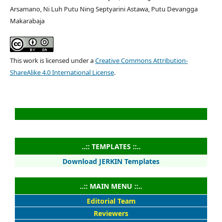
Arsamano, Ni Luh Putu Ning Septyarini Astawa, Putu Devangga
Makarabaja
This work is licensed under a
Creative Commons Attribution-
ShareAlike 4.0 International License
.
..:: TEMPLATES ::..
Download JERKIN Templates
..:: MAIN MENU ::..
Editorial Team
Reviewers