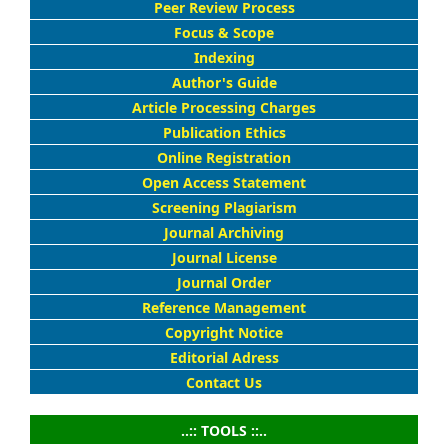
Peer Review Process
Focus & Scope
Indexing
Author's Guide
Article Processing Charges
Publication Ethics
Online Registration
Open Access Statement
Screening Plagiarism
Journal Archiving
Journal License
Journal Order
Reference Management
Copyright Notice
Editorial Adress
Contact Us
..:: TOOLS ::..