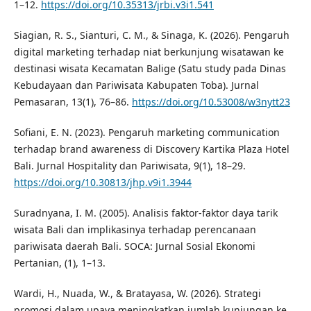
1–12.
https://doi.org/10.35313/jrbi.v3i1.541
Siagian, R. S., Sianturi, C. M., & Sinaga, K. (2026). Pengaruh
digital marketing terhadap niat berkunjung wisatawan ke
destinasi wisata Kecamatan Balige (Satu study pada Dinas
Kebudayaan dan Pariwisata Kabupaten Toba). Jurnal
Pemasaran, 13(1), 76–86.
https://doi.org/10.53008/w3nytt23
Sofiani, E. N. (2023). Pengaruh marketing communication
terhadap brand awareness di Discovery Kartika Plaza Hotel
Bali. Jurnal Hospitality dan Pariwisata, 9(1), 18–29.
https://doi.org/10.30813/jhp.v9i1.3944
Suradnyana, I. M. (2005). Analisis faktor-faktor daya tarik
wisata Bali dan implikasinya terhadap perencanaan
pariwisata daerah Bali. SOCA: Jurnal Sosial Ekonomi
Pertanian, (1), 1–13.
Wardi, H., Nuada, W., & Bratayasa, W. (2026). Strategi
promosi dalam upaya meningkatkan jumlah kunjungan ke