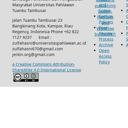
Masyrakat Universitas Pahlawan
and
Tuanku Tambusai
Scope
Section
Jalan Tuanku Tambusai 23
Policies
Bangkinang Kota, Kampar, Riau
Peer
Regency, Indonesia Phone +62 822
Review
P
7127 9237 Email :
Process
zulfahasni@universitaspahlawan.ac.id
Archive
zulfahasni670@gmail.com
Open
jerkin.org@gmail.com
Access
Policy
a Creative Commons Attribution-
ShareAlike 4.0 International License