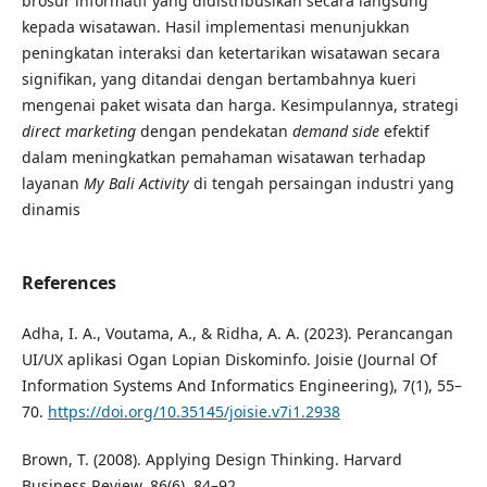
brosur informatif yang didistribusikan secara langsung
kepada wisatawan. Hasil implementasi menunjukkan
peningkatan interaksi dan ketertarikan wisatawan secara
signifikan, yang ditandai dengan bertambahnya kueri
mengenai paket wisata dan harga. Kesimpulannya, strategi
direct marketing
dengan pendekatan
demand side
efektif
dalam meningkatkan pemahaman wisatawan terhadap
layanan
My Bali Activity
di tengah persaingan industri yang
dinamis
References
Adha, I. A., Voutama, A., & Ridha, A. A. (2023). Perancangan
UI/UX aplikasi Ogan Lopian Diskominfo. Joisie (Journal Of
Information Systems And Informatics Engineering), 7(1), 55–
70.
https://doi.org/10.35145/joisie.v7i1.2938
Brown, T. (2008). Applying Design Thinking. Harvard
Business Review, 86(6), 84–92.