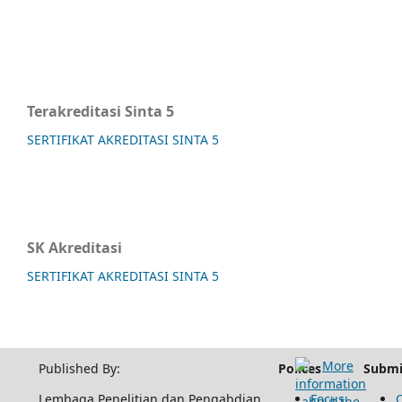
Terakreditasi Sinta 5
SERTIFIKAT AKREDITASI SINTA 5
SK Akreditasi
SERTIFIKAT AKREDITASI SINTA 5
Published By:
Polices
Submi
Lembaga Penelitian dan Pengabdian
Focus