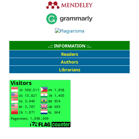
..:: INFORMATION ::..
Readers
Authors
Librarians